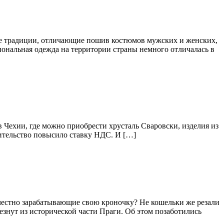
ные традиции, отличающие пошив костюмов мужских и женских,
иональная одежда на территории страны немного отличалась в
 в Чехии, где можно приобрести хрусталь Сваровски, изделия из
вительство повысило ставку НДС. И […]
 честно зарабатывающие свою кроночку? Не кошельки же резали
чезнут из исторической части Праги. Об этом позаботились