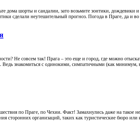
ьте дома шорты и сандалии, зато возьмите зонтики, дождевики и
тики сделали неутешительный прогноз. Погода в Праге, да и во 
я
сти? Не совсем так! Прага – это еще и город, где можно отыска
е. Ведь знакомиться с одинокими, симпатичными (как минимум, 
ешествия по Праге, по Чехии. Факт! Замахнулись даже на такое 
ния сторонних организаций, таких как туристические бюро или и