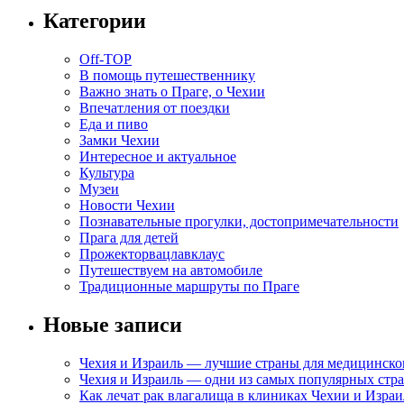
Категории
Off-TOP
В помощь путешественнику
Важно знать о Праге, о Чехии
Впечатления от поездки
Еда и пиво
Замки Чехии
Интересное и актуальное
Культура
Музеи
Новости Чехии
Познавательные прогулки, достопримечательности
Прага для детей
Прожекторвацлавклаус
Путешествуем на автомобиле
Традиционные маршруты по Праге
Новые записи
Чехия и Израиль — лучшие страны для медицинско
Чехия и Израиль — одни из самых популярных стра
Как лечат рак влагалища в клиниках Чехии и Израи