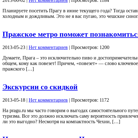
2013-06-02 |
Нет комментариев
| Просмотров: 1184
Планируете посетить Прагу в июне текущего года? Тогда остав
холодным и дождливым. Это не я вас пугаю, это чешские синоп
Пражское метро поможет познакомитьс
2013-05-23 |
Нет комментариев
| Просмотров: 1200
Думаете, Прага – это исключительно пиво и достопримечательно
общем, кому как повезет! Причем, «повезет» — слово ключево
пражского […]
Экскурсии со скидкой
2013-05-18 |
Нет комментариев
| Просмотров: 1172
На pragu.ru мы часто говорим о выгодах самостоятельного пут
туризма. Все это должно исключать саму вероятность привлече
ли это выгодно? Несмотря на компактность Чехии, […]