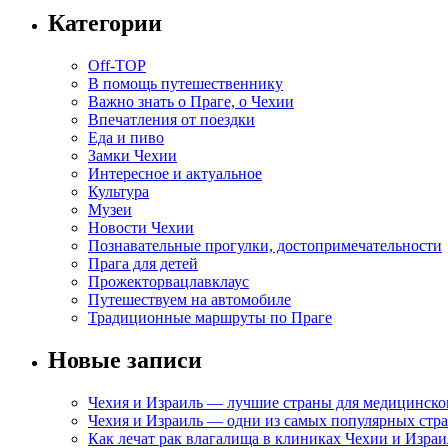
Категории
Off-TOP
В помощь путешественнику
Важно знать о Праге, о Чехии
Впечатления от поездки
Еда и пиво
Замки Чехии
Интересное и актуальное
Культура
Музеи
Новости Чехии
Познавательные прогулки, достопримечательности
Прага для детей
Прожекторвацлавклаус
Путешествуем на автомобиле
Традиционные маршруты по Праге
Новые записи
Чехия и Израиль — лучшие страны для медицинско
Чехия и Израиль — одни из самых популярных стра
Как лечат рак влагалища в клиниках Чехии и Израи