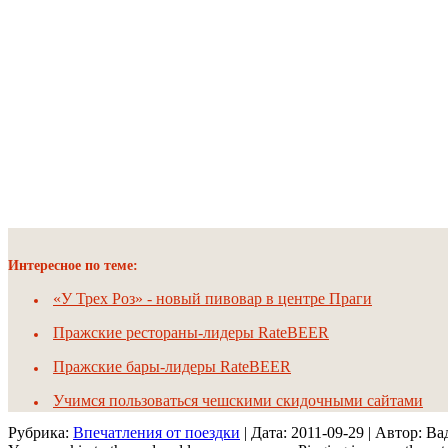
Интересное по теме:
«У Трех Роз» - новый пивовар в центре Праги
Пражские рестораны-лидеры RateBEER
Пражские бары-лидеры RateBEER
Учимся пользоваться чешскими скидочными сайтами
Рубрика:
Впечатления от поездки
| Дата:
2011-09-29
| Автор: В