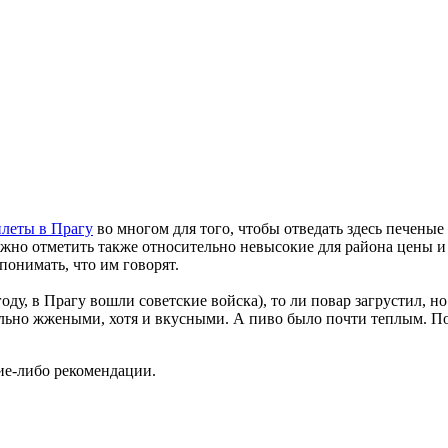
илеты в Прагу
во многом для того, чтобы отведать здесь печены
жно отметить также относительно невысокие для района цены и
понимать, что им говорят.
году, в Прагу вошли советские войска), то ли повар загрустил, но
ально жжеными, хотя и вкусными. А пиво было почти теплым. По
кие-либо рекомендации.