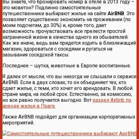
Вы знаете, что бронировать номер в отеле в 2013 году –
это моветон? Подлинно самостоятельные
путешественники выбирают жилье на сайте
AirBNB
. Это
позволяет существенно экономить на проживании (по
моим подсчетам, до 30%) и, кроме того, дает
возможность прочувствовать все прелести простой
заграничной жизни в качестве одного из обывателей.
Как же иначе, ведь вам придется ходить в близлежащий
магазин, здороваться с соседями и ругаться на
зазывания соседской таксы.
Последнее – шутка, животные в Европе воспитанные.
Я далек от мысли, что вы никогда не слышали о сервисе
AirBNB. Если в двух словах, то он объединяет тех, кто
сдает жилье, с теми, кто хочет его арендовать. В любой
стране мира, на любой срок. Естественно, за комиссию,
но все равно получается выгодно. Вот
раздел Airbnb по
аренде жилья в Праге
.
Также AirBNB подойдет для организации корпоративных
мероприятий.