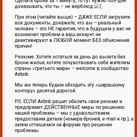
сделать бронь за 1 минуту, то тут нужно пол-дня
доказывать, что ты – не верблюд
При этом (читайте выше) – ДАЖЕ ЕСЛИ загрузите
все документы, докажете, что вы – реальный
человек – это НЕ гарантия, что в будущем у вас не
возникнет проблем и ваш аккаунт не
деактивируют в ЛЮБОЙ момент БЕЗ объяснения
причин!
Резюме. Хотите остаться за день до вылета без
брони жилья, хотите почувствовать себя жителем
страны «третьего мира» – welcome в сообщество
Airbnb.
Мы же теперь будем обходить эту «шарашкину
контору» десятой дорогой.
P.S. ЕСЛИ Airbnb решит обелить свое реноме и
предпримет ДЕЙСТВЕННЫЕ меры по решению
нашей проблемы – мы с удовольствием
предоставим детали (номера броней, e-mail и пр.), а
затем отпишемся на форуме про решение
проблемы.