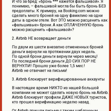
И что за бред: «бронь *** кажется фальшивой». Я
понимаю, – фальшивой могла бы быть бронь БЕЗ
предоплаты. К примеру, на Booking.com можно
сделать много броней на одну фамилию на одни
даты в одном отеле. Вот ЭТО можно расценить как
«фальшивые» брони. А как ОПЛАЧЕННУЮ бронь
можно расценить «фальшивой»?
2. Airbnb НЕ возвращает деньги
По двум из шести внезапно отмененных броней
деньги вернули на протяжении двух недель.
По одной брони деньги вернули через месяц!
По последней брони деньги ДО СИХ ПОР НЕ
ВЕРНУЛИ! Прошло уже более 1,5 мес.!
Airbnb не отвечает на письма!
3. Airbnb блокирует верифицированные аккаунты
В настоящее время НИКТО из нашей большой
компании не может сделать новую бронь на Airbnb.
Airbnb блокирует профили ДАЖЕ НОВЫХ туристов,
кто прошел верификацию неделю назад.
От Airbnb пришли письма с таким шаблонным