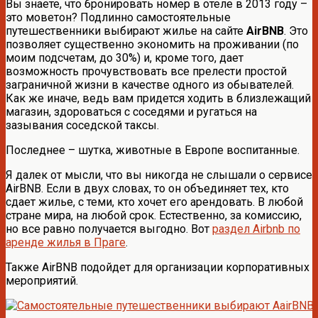
Вы знаете, что бронировать номер в отеле в 2013 году –
это моветон? Подлинно самостоятельные
путешественники выбирают жилье на сайте
AirBNB
. Это
позволяет существенно экономить на проживании (по
моим подсчетам, до 30%) и, кроме того, дает
возможность прочувствовать все прелести простой
заграничной жизни в качестве одного из обывателей.
Как же иначе, ведь вам придется ходить в близлежащий
магазин, здороваться с соседями и ругаться на
зазывания соседской таксы.
Последнее – шутка, животные в Европе воспитанные.
Я далек от мысли, что вы никогда не слышали о сервисе
AirBNB. Если в двух словах, то он объединяет тех, кто
сдает жилье, с теми, кто хочет его арендовать. В любой
стране мира, на любой срок. Естественно, за комиссию,
но все равно получается выгодно. Вот
раздел Airbnb по
аренде жилья в Праге
.
Также AirBNB подойдет для организации корпоративных
мероприятий.