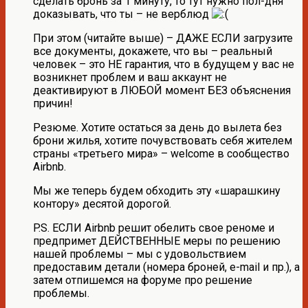
сделать бронь за 1 минуту, то тут нужно пол-дня
доказывать, что ты – не верблюд
При этом (читайте выше) – ДАЖЕ ЕСЛИ загрузите
все документы, докажете, что вы – реальный
человек – это НЕ гарантия, что в будущем у вас не
возникнет проблем и ваш аккаунт не
деактивируют в ЛЮБОЙ момент БЕЗ объяснения
причин!
Резюме. Хотите остаться за день до вылета без
брони жилья, хотите почувствовать себя жителем
страны «третьего мира» – welcome в сообщество
Airbnb.
Мы же теперь будем обходить эту «шарашкину
контору» десятой дорогой.
P.S. ЕСЛИ Airbnb решит обелить свое реноме и
предпримет ДЕЙСТВЕННЫЕ меры по решению
нашей проблемы – мы с удовольствием
предоставим детали (номера броней, e-mail и пр.), а
затем отпишемся на форуме про решение
проблемы.