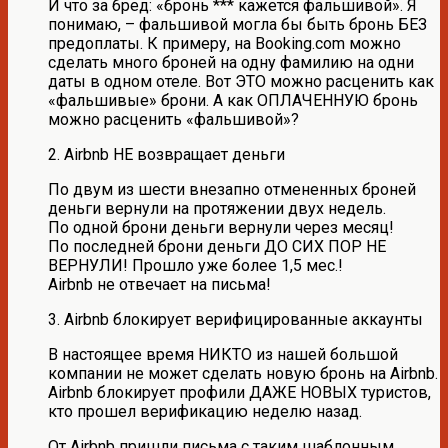
И что за бред: «бронь *** кажется фальшивой». Я
понимаю, – фальшивой могла бы быть бронь БЕЗ
предоплаты. К примеру, на Booking.com можно
сделать много броней на одну фамилию на одни
даты в одном отеле. Вот ЭТО можно расценить как
«фальшивые» брони. А как ОПЛАЧЕННУЮ бронь
можно расценить «фальшивой»?
2. Airbnb НЕ возвращает деньги
По двум из шести внезапно отмененных броней
деньги вернули на протяжении двух недель.
По одной брони деньги вернули через месяц!
По последней брони деньги ДО СИХ ПОР НЕ
ВЕРНУЛИ! Прошло уже более 1,5 мес.!
Airbnb не отвечает на письма!
3. Airbnb блокирует верифицированные аккаунты
В настоящее время НИКТО из нашей большой
компании не может сделать новую бронь на Airbnb.
Airbnb блокирует профили ДАЖЕ НОВЫХ туристов,
кто прошел верификацию неделю назад.
От Airbnb пришли письма с таким шаблонным