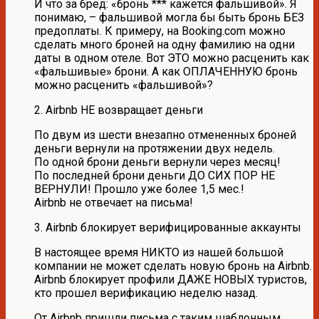
И что за бред: «бронь *** кажется фальшивой». Я
понимаю, – фальшивой могла бы быть бронь БЕЗ
предоплаты. К примеру, на Booking.com можно
сделать много броней на одну фамилию на одни
даты в одном отеле. Вот ЭТО можно расценить как
«фальшивые» брони. А как ОПЛАЧЕННУЮ бронь
можно расценить «фальшивой»?
2. Airbnb НЕ возвращает деньги
По двум из шести внезапно отмененных броней
деньги вернули на протяжении двух недель.
По одной брони деньги вернули через месяц!
По последней брони деньги ДО СИХ ПОР НЕ
ВЕРНУЛИ! Прошло уже более 1,5 мес.!
Airbnb не отвечает на письма!
3. Airbnb блокирует верифицированные аккаунты
В настоящее время НИКТО из нашей большой
компании не может сделать новую бронь на Airbnb.
Airbnb блокирует профили ДАЖЕ НОВЫХ туристов,
кто прошел верификацию неделю назад.
От Airbnb пришли письма с таким шаблонным