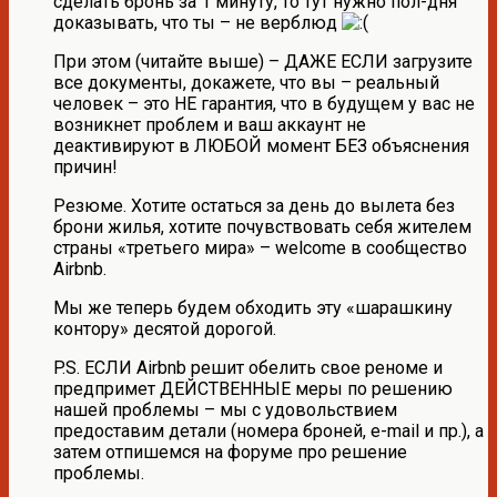
сделать бронь за 1 минуту, то тут нужно пол-дня
доказывать, что ты – не верблюд
При этом (читайте выше) – ДАЖЕ ЕСЛИ загрузите
все документы, докажете, что вы – реальный
человек – это НЕ гарантия, что в будущем у вас не
возникнет проблем и ваш аккаунт не
деактивируют в ЛЮБОЙ момент БЕЗ объяснения
причин!
Резюме. Хотите остаться за день до вылета без
брони жилья, хотите почувствовать себя жителем
страны «третьего мира» – welcome в сообщество
Airbnb.
Мы же теперь будем обходить эту «шарашкину
контору» десятой дорогой.
P.S. ЕСЛИ Airbnb решит обелить свое реноме и
предпримет ДЕЙСТВЕННЫЕ меры по решению
нашей проблемы – мы с удовольствием
предоставим детали (номера броней, e-mail и пр.), а
затем отпишемся на форуме про решение
проблемы.