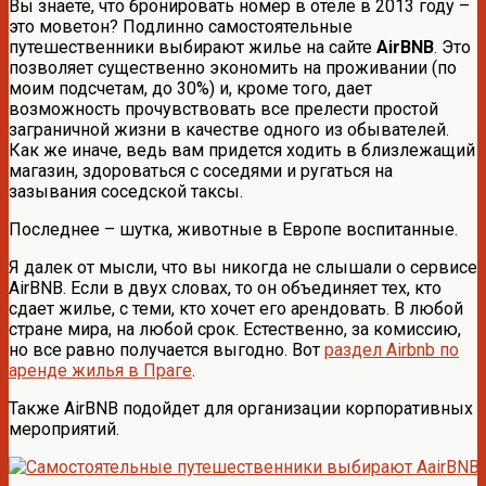
Вы знаете, что бронировать номер в отеле в 2013 году –
это моветон? Подлинно самостоятельные
путешественники выбирают жилье на сайте
AirBNB
. Это
позволяет существенно экономить на проживании (по
моим подсчетам, до 30%) и, кроме того, дает
возможность прочувствовать все прелести простой
заграничной жизни в качестве одного из обывателей.
Как же иначе, ведь вам придется ходить в близлежащий
магазин, здороваться с соседями и ругаться на
зазывания соседской таксы.
Последнее – шутка, животные в Европе воспитанные.
Я далек от мысли, что вы никогда не слышали о сервисе
AirBNB. Если в двух словах, то он объединяет тех, кто
сдает жилье, с теми, кто хочет его арендовать. В любой
стране мира, на любой срок. Естественно, за комиссию,
но все равно получается выгодно. Вот
раздел Airbnb по
аренде жилья в Праге
.
Также AirBNB подойдет для организации корпоративных
мероприятий.