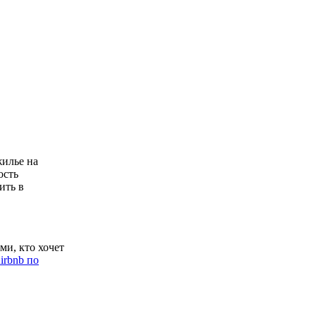
жилье на
ость
ить в
ми, кто хочет
irbnb по