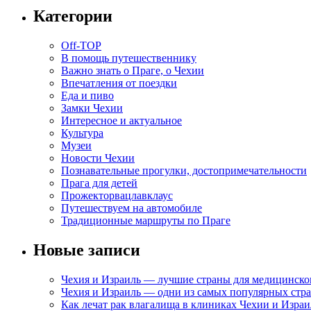
Категории
Off-TOP
В помощь путешественнику
Важно знать о Праге, о Чехии
Впечатления от поездки
Еда и пиво
Замки Чехии
Интересное и актуальное
Культура
Музеи
Новости Чехии
Познавательные прогулки, достопримечательности
Прага для детей
Прожекторвацлавклаус
Путешествуем на автомобиле
Традиционные маршруты по Праге
Новые записи
Чехия и Израиль — лучшие страны для медицинско
Чехия и Израиль — одни из самых популярных стра
Как лечат рак влагалища в клиниках Чехии и Израи