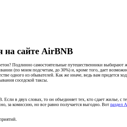
 на сайте AirBNB
 моветон? Подлинно самостоятельные путешественники выбирают 
вании (по моим подсчетам, до 30%) и, кроме того, дает возможн
стве одного из обывателей. Как же иначе, ведь вам придется ход
зывания соседской таксы.
Если в двух словах, то он объединяет тех, кто сдает жилье, с те
нно, за комиссию, но все равно получается выгодно. Вот
раздел A
приятий.