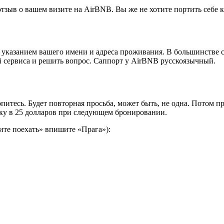
отзыв о вашем визите на AirBNB. Вы же не хотите портить себе
казанием вашего имени и адреса проживания. В большинстве сл
ой сервиса и решить вопрос. Саппорт у AirBNB русскоязычный.
опитесь. Будет повторная просьба, может быть, не одна. Потом 
идку в 25 долларов при следующем бронировании.
тите поехать» впишите «Прага»):