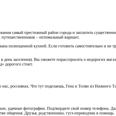
вания самый престижный район города и заплатить существенно 
 путешественников – оптимальный вариант.
ана полноценной кухней. Если готовить самостоятельно и не тра
 в день заселения). Вы сможете порасспросить о недорогих мага
д» дорогого стоит.
 о нас, россиянах. Что тут поделаешь, Гена и Толян из Нижнего Т
кие, удачные фотографии. Подтвердите свой номер телефона. Да
стве общения. Друзья, родственники, гугл-переводчик в помощь.