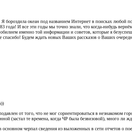
 Я бороздила океан под названием Интернет в поисках любой по
83 года! И все эти годы мы точно знали, что когда-нибудь верн
билием именно той информации и советов, которые я безуспешно 
е спасибо! Будем ждать новых Ваших рассказов о Ваших очередн
))
одавлен от того, что не мог сориентироваться в незнакомом гор
ной (застал те времена, когда ЧР была безвизовой), много ли ж
в основном черпал сведения из выложенных в сети отчетов о по