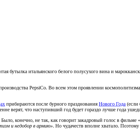
итая бутылка итальянского белого полусухого вина и марокканс
производства PepsiCo. Во всем этом проявлении космополитизма
ах
прибираются после бурного празднования
Нового Года
(если 
скренне верят, что наступивший год будет гораздо лучше года уш
. Было, конечно, не так, как говорит закадровый голос в фильме
изм и недобор в армию»
. Но чудачеств вполне хватало. Поэтому