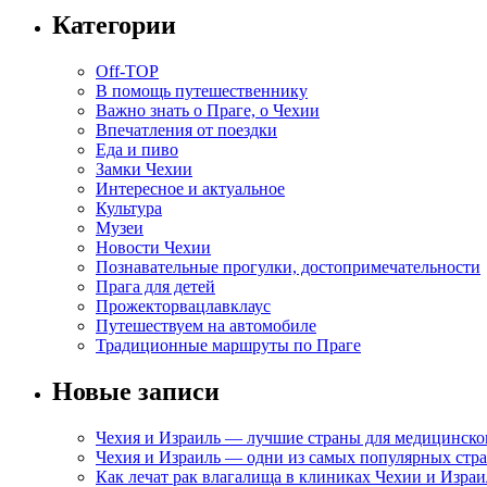
Категории
Off-TOP
В помощь путешественнику
Важно знать о Праге, о Чехии
Впечатления от поездки
Еда и пиво
Замки Чехии
Интересное и актуальное
Культура
Музеи
Новости Чехии
Познавательные прогулки, достопримечательности
Прага для детей
Прожекторвацлавклаус
Путешествуем на автомобиле
Традиционные маршруты по Праге
Новые записи
Чехия и Израиль — лучшие страны для медицинско
Чехия и Израиль — одни из самых популярных стра
Как лечат рак влагалища в клиниках Чехии и Израи