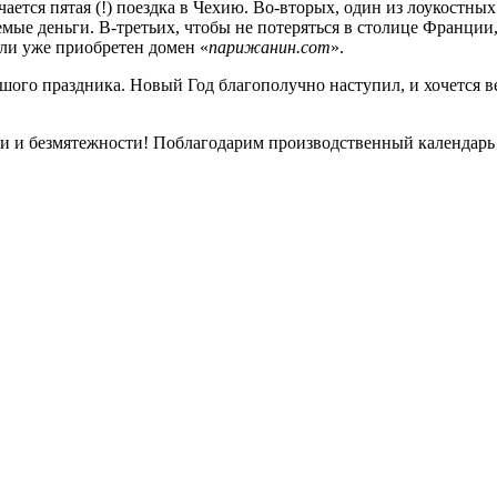
ается пятая (!) поездка в Чехию. Во-вторых, один из лоукостных
мые деньги. В-третьих, чтобы не потеряться в столице Франции,
ли уже приобретен домен «
парижанин.com
».
ого праздника. Новый Год благополучно наступил, и хочется ве
ги и безмятежности! Поблагодарим производственный календарь