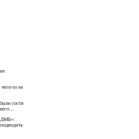
кие
 чего-то не
были гости
едшего…
 «ДМБ»:
 подводить