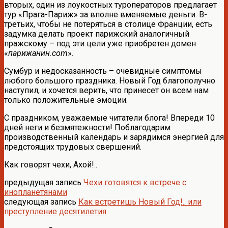
вторых, один из лоукостных туроператоров предлагает
тур «Прага-Париж» за вполне вменяемые деньги. В-
третьих, чтобы не потеряться в столице Франции, есть
задумка делать проект парижский аналогичный
пражскому – под эти цели уже приобретен домен
«
парижанин.com
».
Сумбур и недосказанность – очевидные симптомы
любого большого праздника. Новый Год благополучно
наступил, и хочется верить, что принесет он всем нам
только положительные эмоции.
С праздником, уважаемые читатели блога! Впереди 10
дней неги и безмятежности! Поблагодарим
производственный календарь и зарядимся энергией для
предстоящих трудовых свершений.
Как говорят чехи, Ахой!..
предыдущая запись
Чехи готовятся к встрече с
инопланетянами
следующая запись
Как встретишь Новый Год!.. или
преступление десятилетия