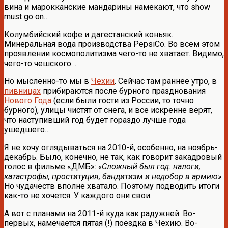
вина и марокканские мандарины намекают, что show
must go on…
Колумбийский кофе и дагестанский коньяк.
Минеральная вода производства PepsiCo. Во всем этом
проявлении космополитизма чего-то не хватает. Видимо,
чего-то чешского…
Но мысленно-то мы в
Чехии
. Сейчас там раннее утро, в
пивницах
прибираются после бурного празднования
Нового Года
(если были гости из России, то точно
бурного), улицы чистят от снега, и все искренне верят,
что наступивший год будет гораздо лучше года
ушедшего…
Я не хочу оглядываться на 2010-й, особенно, на ноябрь-
декабрь. Было, конечно, не так, как говорит закадровый
голос в фильме «ДМБ»:
«Сложный был год: налоги,
катастрофы, проституция, бандитизм и недобор в армию»
.
Но чудачеств вполне хватало. Поэтому подводить итоги
как-то не хочется. У каждого они свои.
А вот с планами на 2011-й куда как радужней. Во-
первых, намечается пятая (!) поездка в Чехию. Во-