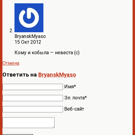
BryanskMyaso
15 Окт 2012
Кому и кобыла — невеста (с)
Отмена
Ответить на
BryanskMyaso
Имя*
Эл. почта*
Веб-сайт