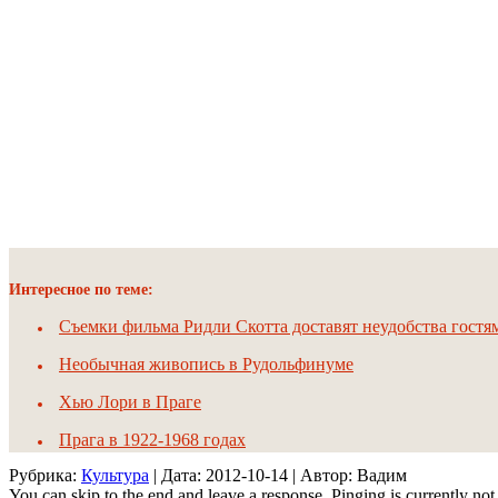
Интересное по теме:
Съемки фильма Ридли Скотта доставят неудобства гостя
Необычная живопись в Рудольфинуме
Хью Лори в Праге
Прага в 1922-1968 годах
Рубрика:
Культура
| Дата:
2012-10-14
| Автор: Вадим
You can skip to the end and leave a response. Pinging is currently not