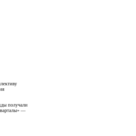
ллективу
ия
ижды получали
 кварталы» —