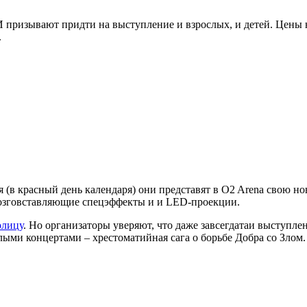
 И призывают придти на выступление и взрослых, и детей. Цены 
.
бря (в красный день календаря) они представят в O2 Arena свою
озговставляющие спецэффекты и и LED-проекции.
олицу
. Но организаторы уверяют, что даже завсегдатаи выступл
ыми концертами – хрестоматийная сага о борьбе Добра со Злом. 