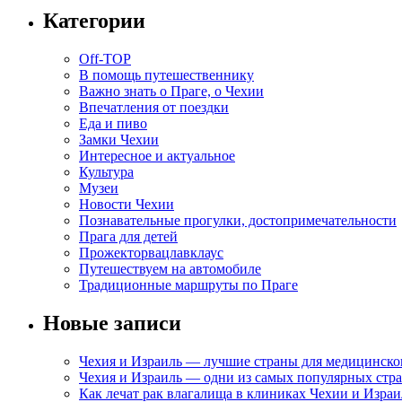
Категории
Off-TOP
В помощь путешественнику
Важно знать о Праге, о Чехии
Впечатления от поездки
Еда и пиво
Замки Чехии
Интересное и актуальное
Культура
Музеи
Новости Чехии
Познавательные прогулки, достопримечательности
Прага для детей
Прожекторвацлавклаус
Путешествуем на автомобиле
Традиционные маршруты по Праге
Новые записи
Чехия и Израиль — лучшие страны для медицинско
Чехия и Израиль — одни из самых популярных стра
Как лечат рак влагалища в клиниках Чехии и Израи