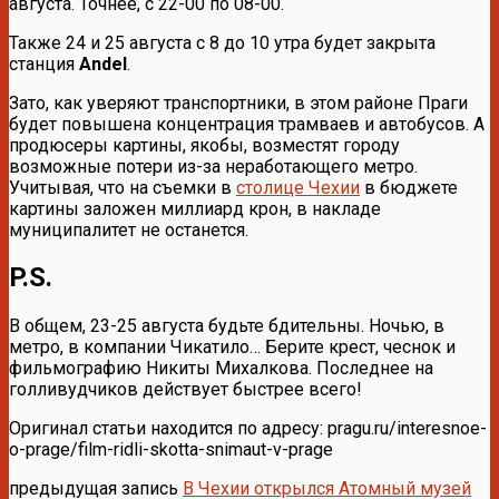
августа. Точнее, с 22-00 по 08-00.
Также 24 и 25 августа с 8 до 10 утра будет закрыта
станция
Andel
.
Зато, как уверяют транспортники, в этом районе Праги
будет повышена концентрация трамваев и автобусов. А
продюсеры картины, якобы, возместят городу
возможные потери из-за неработающего метро.
Учитывая, что на съемки в
столице Чехии
в бюджете
картины заложен миллиард крон, в накладе
муниципалитет не останется.
P.S.
В общем, 23-25 августа будьте бдительны. Ночью, в
метро, в компании Чикатило… Берите крест, чеснок и
фильмографию Никиты Михалкова. Последнее на
голливудчиков действует быстрее всего!
Оригинал статьи находится по адресу: pragu.ru/interesnoe-
o-prage/film-ridli-skotta-snimaut-v-prage
предыдущая запись
В Чехии открылся Атомный музей