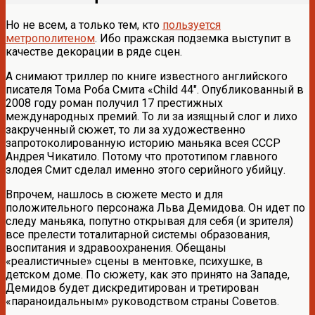
Но не всем, а только тем, кто
пользуется
метрополитеном
. Ибо пражская подземка выступит в
качестве декорации в ряде сцен.
А снимают триллер по книге известного английского
писателя Тома Роба Смита «Child 44″. Опубликованный в
2008 году роман получил 17 престижных
международных премий. То ли за изящный слог и лихо
закрученный сюжет, то ли за художественно
запротоколированную историю маньяка всея СССР
Андрея Чикатило. Потому что прототипом главного
злодея Смит сделал именно этого серийного убийцу.
Впрочем, нашлось в сюжете место и для
положительного персонажа Льва Демидова. Он идет по
следу маньяка, попутно открывая для себя (и зрителя)
все прелести тоталитарной системы образования,
воспитания и здравоохранения. Обещаны
«реалистичные» сцены в ментовке, психушке, в
детском доме. По сюжету, как это принято на Западе,
Демидов будет дискредитирован и третирован
«параноидальным» руководством страны Советов.