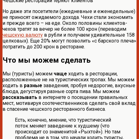
Чешские ресторации теряют клиентов
Но даже эти посетители (ежедневные и еженедельные)
не приносят ожидаемого дохода. Чехи стали экономить
и прежде всего – на еде. Около половины клиентов-
чехов тратят за вечер не более 100 крон (переводим
чешскую валюту
в рубли и получаем удивительные 158
целковых). Еще 20% могут позволить «с барского плеча»
потратить до 200 крон в ресторане.
Что мы можем сделать
Мы (туристы) можем
чаще
ходить в ресторации,
расположенные не на туристических тропах. Мы можем
ходить в
разные
заведения, пробуя недорогие, вкусные
блюда, дегустируя разные сорта пива. Мы можем
рассказывать
в интернете о посещении правильных
мест, мотивируя соотечественников сделать свой вклад
в спасение чешского ресторанного бизнеса.
Есть, конечно, мнение, что туристический
поток меняет заведение к худшему (что
происходит со знаменитой «Рыхтой»). Но там
проблема не в том, что начали ходить туристы,