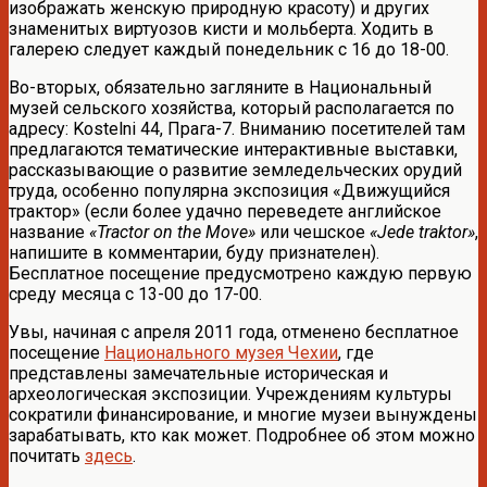
изображать женскую природную красоту) и других
знаменитых виртуозов кисти и мольберта. Ходить в
галерею следует каждый понедельник с 16 до 18-00.
Во-вторых, обязательно загляните в Национальный
музей сельского хозяйства, который располагается по
адресу: Kostelni 44, Прага-7. Вниманию посетителей там
предлагаются тематические интерактивные выставки,
рассказывающие о развитие земледельческих орудий
труда, особенно популярна экспозиция «Движущийся
трактор» (если более удачно переведете английское
название
«Tractor on the Move»
или чешское
«Jede traktor»
,
напишите в комментарии, буду признателен).
Бесплатное посещение предусмотрено каждую первую
среду месяца с 13-00 до 17-00.
Увы, начиная с апреля 2011 года, отменено бесплатное
посещение
Национального музея Чехии
, где
представлены замечательные историческая и
археологическая экспозиции. Учреждениям культуры
сократили финансирование, и многие музеи вынуждены
зарабатывать, кто как может. Подробнее об этом можно
почитать
здесь
.