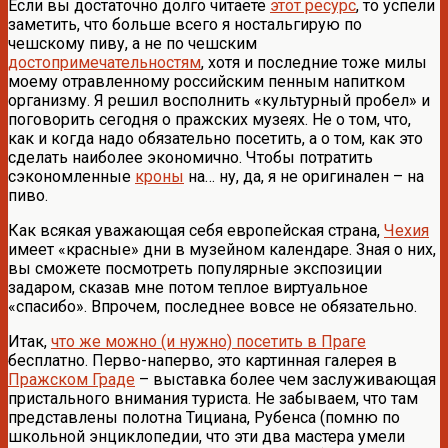
Если вы достаточно долго читаете
этот ресурс
, то успели
заметить, что больше всего я ностальгирую по
чешскому пиву, а не по чешским
достопримечательностям
, хотя и последние тоже милы
моему отравленному российским пенным напитком
организму. Я решил восполнить «культурный пробел» и
поговорить сегодня о пражских музеях. Не о том, что,
как и когда надо обязательно посетить, а о том, как это
сделать наиболее экономично. Чтобы потратить
сэкономленные
кроны
на… ну, да, я не оригинален – на
пиво.
Как всякая уважающая себя европейская страна,
Чехия
имеет «красные» дни в музейном календаре. Зная о них,
вы сможете посмотреть популярные экспозиции
задаром, сказав мне потом теплое виртуальное
«спасибо». Впрочем, последнее вовсе не обязательно.
Итак,
что же можно (и нужно) посетить в Праге
бесплатно. Перво-наперво, это картинная галерея в
Пражском Граде
– выставка более чем заслуживающая
пристального внимания туриста. Не забываем, что там
представлены полотна Тициана, Рубенса (помню по
школьной энциклопедии, что эти два мастера умели