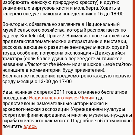
изображать женскую природную красоту) и других
знаменитых виртуозов кисти и мольберта. Ходить в
галерею следует каждый понедельник с 16 до 18-00.
Во-вторых, обязательно загляните в Национальный
музей сельского хозяйства, который располагается по
адресу: Kostelni 44, Прага-7. Вниманию посетителей там
предлагаются тематические интерактивные выставки,
рассказывающие о развитие земледельческих орудий
труда, особенно популярна экспозиция «Движущийся
трактор» (если более удачно переведете английское
название
«Tractor on the Move»
или чешское
«Jede traktor»
,
напишите в комментарии, буду признателен).
Бесплатное посещение предусмотрено каждую первую
среду месяца с 13-00 до 17-00.
Увы, начиная с апреля 2011 года, отменено бесплатное
посещение
Национального музея Чехии
, где
представлены замечательные историческая и
археологическая экспозиции. Учреждениям культуры
сократили финансирование, и многие музеи вынуждены
зарабатывать, кто как может. Подробнее об этом можно
почитать
здесь
.