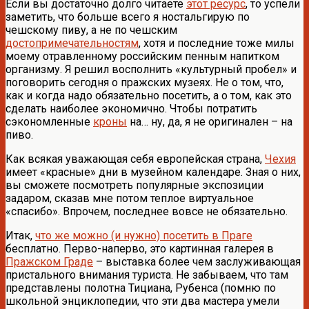
Если вы достаточно долго читаете
этот ресурс
, то успели
заметить, что больше всего я ностальгирую по
чешскому пиву, а не по чешским
достопримечательностям
, хотя и последние тоже милы
моему отравленному российским пенным напитком
организму. Я решил восполнить «культурный пробел» и
поговорить сегодня о пражских музеях. Не о том, что,
как и когда надо обязательно посетить, а о том, как это
сделать наиболее экономично. Чтобы потратить
сэкономленные
кроны
на… ну, да, я не оригинален – на
пиво.
Как всякая уважающая себя европейская страна,
Чехия
имеет «красные» дни в музейном календаре. Зная о них,
вы сможете посмотреть популярные экспозиции
задаром, сказав мне потом теплое виртуальное
«спасибо». Впрочем, последнее вовсе не обязательно.
Итак,
что же можно (и нужно) посетить в Праге
бесплатно. Перво-наперво, это картинная галерея в
Пражском Граде
– выставка более чем заслуживающая
пристального внимания туриста. Не забываем, что там
представлены полотна Тициана, Рубенса (помню по
школьной энциклопедии, что эти два мастера умели