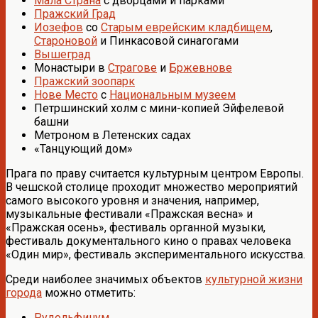
Мала Страна
с дворцами и парками
Пражский Град
Иозефов
со
Старым еврейским кладбищем
,
Староновой
и Пинкасовой синагогами
Вышеград
Монастыри в
Страгове
и
Бржевнове
Пражский зоопарк
Нове Место
с
Национальным музеем
Петршинский холм с мини-копией Эйфелевой
башни
Метроном в Летенских садах
«Танцующий дом»
Прага по праву считается культурным центром Европы.
В чешской столице проходит множество мероприятий
самого высокого уровня и значения, например,
музыкальные фестивали «Пражская весна» и
«Пражская осень», фестиваль органной музыки,
фестиваль документального кино о правах человека
«Один мир», фестиваль экспериментального искусства.
Среди наиболее значимых объектов
культурной жизни
города
можно отметить:
Рудольфинум