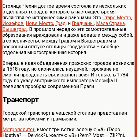
Столица Чехии долгое время состояла из нескольких
отдельных городов, которые в настоящее время
являются ее историческими районами. Это
Старе Место
,
Йозефов
,
Нове Место
,
Град
, и
Градчаны
,
Мала Страна
,
Вышеград
. В прошлом нередко эти самостоятельные
образования враждовали и даже воевали между собой,
а соперничество между Градом и Вышеградом в
роскоши и статусе столицы государства – вообще
отдельная многостраничная история.
Впервые идея объединения пражских городов возникла
в 1518 году, но окончилась неудачей, горожане не
смогли преодолеть свои разногласия. И только в 1784
году по указу австрийского императора Иосифа II
появился прообраз современной Праги.
Транспорт
Городской транспорт в чешской столице представлен
метро, автобусами и трамваями.
Метрополитен
имеет три ветки: зеленую «А» (Depo
Hostiva? — Dejvick?), желтую «В» (?ern? Most — Zli??n),