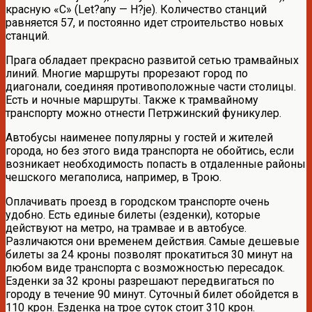
красную «С» (Let?any — H?je). Количество станций
равняется 57, и постоянно идет строительство новых
станций.
Прага обладает прекрасно развитой сетью трамвайных
линий. Многие маршруты прорезают город по
диагонали, соединяя противоположные части столицы.
Есть и ночные маршруты. Также к трамвайному
транспорту можно отнести Петржинский фуникулер.
Автобусы наименее популярны у гостей и жителей
города, но без этого вида транспорта не обойтись, если
возникает необходимость попасть в отдаленные районы
чешского мегаполиса, например, в Трою.
Оплачивать проезд в городском транспорте очень
удобно. Есть единые билеты (езденки), которые
действуют на метро, на трамвае и в автобусе.
Различаются они временем действия. Самые дешевые
билеты за 24 кроны позволят прокатиться 30 минут на
любом виде транспорта с возможностью пересадок.
Езденки за 32 кроны разрешают передвигаться по
городу в течение 90 минут. Суточный билет обойдется в
110 крон. Езденка на трое суток стоит 310 крон.