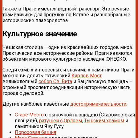
Также в Праге имеется водный транспорт. Это речные
трамвайчики для прогулок по Влтаве и разнообразные
исторические плавсредства.
Культурное значение
Чешская столица – один из красивейших городов мира.
Практически все исторические районы Праги являются
объектами мирового культурного наследия ЮНЕСКО.
Среди самых интересных и значимых памятников Праги
можно выделить готический
Карлов Мост
,
великолепный
собор Св. Вита
и Вацлавскую площадь –
огромный проспект соединяющий историческую часть
города с деловой.
Другие наиболее известные
достопримечательности
:
Старе Место
с рыночной площадью (Староместская
площадь),
ратушей с Орлоем
,
Тынским храмом
и
памятником Яну Гусу
Пороховая башня