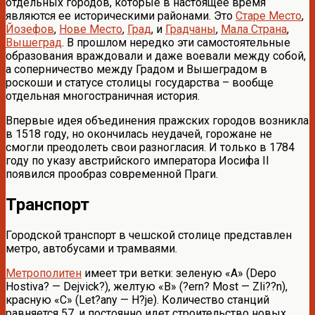
отдельных городов, которые в настоящее время
являются ее историческими районами. Это
Старе Место
,
Йозефов
,
Нове Место
,
Град
, и
Градчаны
,
Мала Страна
,
Вышеград
. В прошлом нередко эти самостоятельные
образования враждовали и даже воевали между собой,
а соперничество между Градом и Вышеградом в
роскоши и статусе столицы государства – вообще
отдельная многостраничная история.
Впервые идея объединения пражских городов возникла
в 1518 году, но окончилась неудачей, горожане не
смогли преодолеть свои разногласия. И только в 1784
году по указу австрийского императора Иосифа II
появился прообраз современной Праги.
Транспорт
Городской транспорт в чешской столице представлен
метро, автобусами и трамваями.
Метрополитен
имеет три ветки: зеленую «А» (Depo
Hostiva? — Dejvick?), желтую «В» (?ern? Most — Zli??n),
красную «С» (Let?any — H?je). Количество станций
равняется 57, и постоянно идет строительство новых