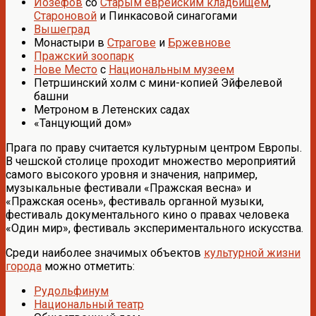
Иозефов
со
Старым еврейским кладбищем
,
Староновой
и Пинкасовой синагогами
Вышеград
Монастыри в
Страгове
и
Бржевнове
Пражский зоопарк
Нове Место
с
Национальным музеем
Петршинский холм с мини-копией Эйфелевой
башни
Метроном в Летенских садах
«Танцующий дом»
Прага по праву считается культурным центром Европы.
В чешской столице проходит множество мероприятий
самого высокого уровня и значения, например,
музыкальные фестивали «Пражская весна» и
«Пражская осень», фестиваль органной музыки,
фестиваль документального кино о правах человека
«Один мир», фестиваль экспериментального искусства.
Среди наиболее значимых объектов
культурной жизни
города
можно отметить:
Рудольфинум
Национальный театр