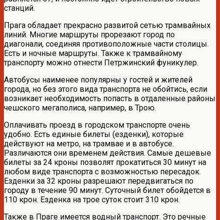
станций.
Прага обладает прекрасно развитой сетью трамвайных
линий. Многие маршруты прорезают город по
диагонали, соединяя противоположные части столицы.
Есть и ночные маршруты. Также к трамвайному
транспорту можно отнести Петржинский фуникулер.
Автобусы наименее популярны у гостей и жителей
города, но без этого вида транспорта не обойтись, если
возникает необходимость попасть в отдаленные районы
чешского мегаполиса, например, в Трою.
Оплачивать проезд в городском транспорте очень
удобно. Есть единые билеты (езденки), которые
действуют на метро, на трамвае и в автобусе.
Различаются они временем действия. Самые дешевые
билеты за 24 кроны позволят прокатиться 30 минут на
любом виде транспорта с возможностью пересадок.
Езденки за 32 кроны разрешают передвигаться по
городу в течение 90 минут. Суточный билет обойдется в
110 крон. Езденка на трое суток стоит 310 крон.
Также в Праге имеется водный транспорт. Это речные