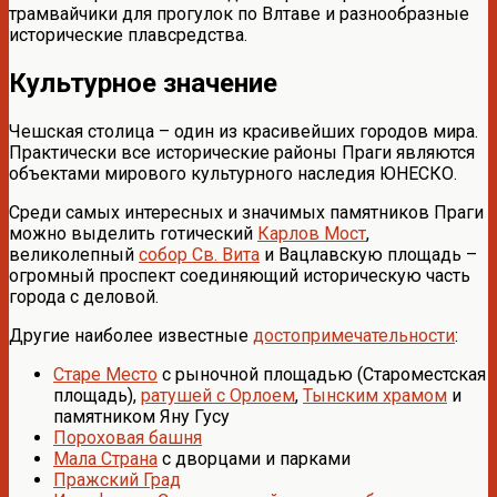
трамвайчики для прогулок по Влтаве и разнообразные
исторические плавсредства.
Культурное значение
Чешская столица – один из красивейших городов мира.
Практически все исторические районы Праги являются
объектами мирового культурного наследия ЮНЕСКО.
Среди самых интересных и значимых памятников Праги
можно выделить готический
Карлов Мост
,
великолепный
собор Св. Вита
и Вацлавскую площадь –
огромный проспект соединяющий историческую часть
города с деловой.
Другие наиболее известные
достопримечательности
:
Старе Место
с рыночной площадью (Староместская
площадь),
ратушей с Орлоем
,
Тынским храмом
и
памятником Яну Гусу
Пороховая башня
Мала Страна
с дворцами и парками
Пражский Град