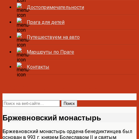
Достопримечательности
Прага для детей
Путешествуем на авто
Маршруты по Праге
Контакты
Все о Праге и Чехии
Бржевновский монастырь
Бржевновский монастырь ордена бенедиктинцев был
основан в 993 г. князем Болеславом II и святым