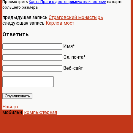
Просмотреть
Карта Праги с достопримечательностями
на карте
большего размера
предыдущая запись
Страговский монастырь
следующая запись
Карлов мост
Ответить
Имя*
Эл. почта*
Веб-сайт
Опубликовать
Наверх
мобильн.
компьютерная