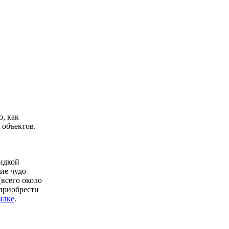
ю, как
 объектов.
кидкой
ие чудо
(всего около
 приобрести
ылке
.