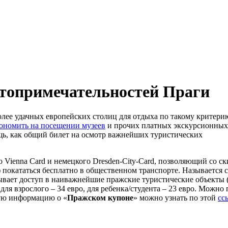
стопримечательностей Праги
более удачных европейских столиц для отдыха по такому критери
ономить на посещении музеев
и прочих платных экскурсионных
щь, как общий билет на осмотр важнейших туристических
о Vienna Card и немецкого Dresden-City-Card, позволяющий со с
покататься бесплатно в общественном транспорте. Называется с
рывает доступ в наиважнейшие пражские туристические объекты 
 для взрослого – 34 евро, для ребенка/студента – 23 евро. Можно
ную информацию о «
Пражском купоне
» можно узнать по этой
сс