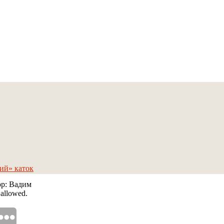
кий» каток
ор: Вадим
 allowed.