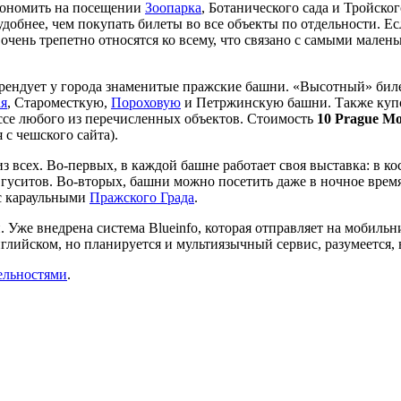
кономить на посещении
Зоопарка
, Ботанического сада и Тройског
 удобнее, чем покупать билеты во все объекты по отдельности. Ес
очень трепетно относятся ко всему, что связано с самыми мален
рендует у города знаменитые пражские башни. «Высотный» бил
ая
, Староместкую,
Пороховую
и Петржинскую башни. Также купо
ассе любого из перечисленных объектов. Стоимость
10 Prague Mo
 с чешского сайта).
всех. Во-первых, в каждой башне работает своя выставка: в кос
гуситов. Во-вторых, башни можно посетить даже в ночное время
 с караульными
Пражского Града
.
 Уже внедрена система Blueinfo, которая отправляет на мобил
глийском, но планируется и мультиязычный сервис, разумеется, 
ельностями
.