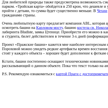
Для любителей природы также предусмотрена возможность сэ
парком. «Тройская карта» обойдется в 250 крон, что дешевле и
пройти с детьми, то сумма будет существенно меньше. В
Чехии
гражданами страны.
Очень любопытную карту предлагает компания ABL, которая а
осмотреть башни на
Карловом мосту
, башню
костела св. Никол
лабиринта Bludiste, замка Цтенице. Приобрести его можно в к
и студента, билет действителен в течение 3-х дней (информация
Проект «Пражские башни» кажется мне наиболее интересным из 
Пороховой можно увидеть редкие артефакты времен восстания 
стоят у каждого объекта – хорошее будет дополнение к фоткам
Кстати, башни постепенно оснащают техническими новинками.
рассказывающий о данном объекте. Пока что текст только на ан
P.S. Рекомендую ознакомиться с
картой Праги с достопримечат