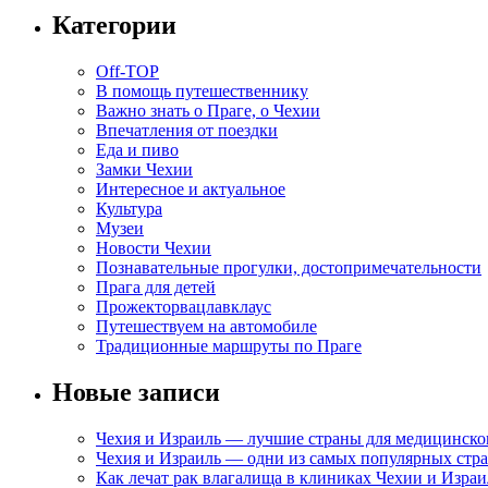
Категории
Off-TOP
В помощь путешественнику
Важно знать о Праге, о Чехии
Впечатления от поездки
Еда и пиво
Замки Чехии
Интересное и актуальное
Культура
Музеи
Новости Чехии
Познавательные прогулки, достопримечательности
Прага для детей
Прожекторвацлавклаус
Путешествуем на автомобиле
Традиционные маршруты по Праге
Новые записи
Чехия и Израиль — лучшие страны для медицинско
Чехия и Израиль — одни из самых популярных стра
Как лечат рак влагалища в клиниках Чехии и Израи