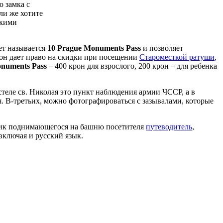
о замка с
ли же хотите
ькими
ет называется
10 Prague Monuments Pass
и позволяет
н дает право на скидки при посещении
Староместкой ратуши
,
numents Pass
– 400 крон для взрослого, 200 крон – для ребенка
теле св. Николая это пункт наблюдения армии ЧССР, а в
. В-третьих, можно фотографироваться с зазывалами, которые
ьник поднимающегося на башню посетителя
путеводитель
,
включая и русский язык.