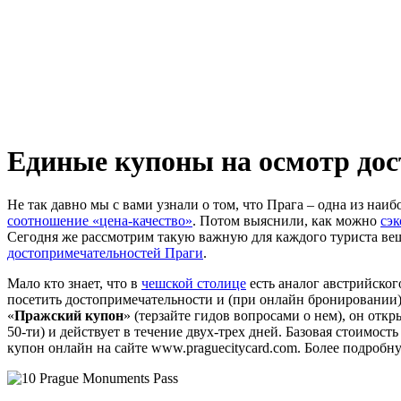
Единые купоны на осмотр до
Не так давно мы с вами узнали о том, что Прага – одна из наи
соотношение «цена-качество»
. Потом выяснили, как можно
сэк
Сегодня же рассмотрим такую важную для каждого туриста ве
достопримечательностей Праги
.
Мало кто знает, что в
чешской столице
есть аналог австрийског
посетить достопримечательности и (при онлайн бронировании) 
«
Пражский купон
» (терзайте гидов вопросами о нем), он отк
50-ти) и действует в течение двух-трех дней. Базовая стоимость
купон онлайн на сайте www.praguecitycard.com. Более подроб