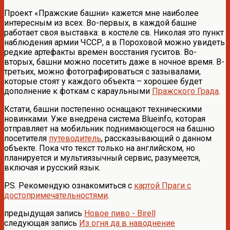
Проект «Пражские башни» кажется мне наиболее
интересным из всех. Во-первых, в каждой башне
работает своя выставка: в костеле св. Николая это пункт
наблюдения армии ЧССР, а в Пороховой можно увидеть
редкие артефакты времен восстания гуситов. Во-
вторых, башни можно посетить даже в ночное время. В-
третьих, можно фотографироваться с зазывалами,
которые стоят у каждого объекта – хорошее будет
дополнение к фоткам с караульными
Пражского Града
.
Кстати, башни постепенно оснащают техническими
новинками. Уже внедрена система Blueinfo, которая
отправляет на мобильник поднимающегося на башню
посетителя
путеводитель
, рассказывающий о данном
объекте. Пока что текст только на английском, но
планируется и мультиязычный сервис, разумеется,
включая и русский язык.
P.S. Рекомендую ознакомиться с
картой Праги с
достопримечательностями
.
предыдущая запись
Новое пиво - Birell
следующая запись
Из огня да в наводнение