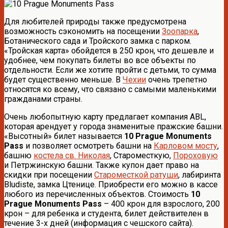
Для любителей природы также предусмотрена
возможность сэкономить на посещении
Зоопарка
,
Ботанического сада и Тройского замка с парком.
«Тройская карта» обойдется в 250 крон, что дешевле и
удобнее, чем покупать билеты во все объекты по
отдельности. Если же хотите пройти с детьми, то сумма
будет существенно меньше. В
Чехии
очень трепетно
относятся ко всему, что связано с самыми маленькими
гражданами страны.
Очень любопытную карту предлагает компания ABL,
которая арендует у города знаменитые пражские башни.
«Высотный» билет называется
10 Prague Monuments
Pass
и позволяет осмотреть башни на
Карловом мосту
,
башню
костела св. Николая
, Староместкую,
Пороховую
и Петржинскую башни. Также купон дает право на
скидки при посещении
Староместкой ратуши
, лабиринта
Bludiste, замка Цтенице. Приобрести его можно в кассе
любого из перечисленных объектов. Стоимость
10
Prague Monuments Pass
– 400 крон для взрослого, 200
крон – для ребенка и студента, билет действителен в
течение 3-х дней (информация с чешского сайта).