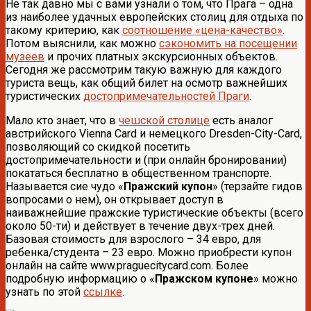
Не так давно мы с вами узнали о том, что Прага – одна
из наиболее удачных европейских столиц для отдыха по
такому критерию, как
соотношение «цена-качество»
.
Потом выяснили, как можно
сэкономить на посещении
музеев
и прочих платных экскурсионных объектов.
Сегодня же рассмотрим такую важную для каждого
туриста вещь, как общий билет на осмотр важнейших
туристических
достопримечательностей Праги
.
Мало кто знает, что в
чешской столице
есть аналог
австрийского Vienna Card и немецкого Dresden-City-Card,
позволяющий со скидкой посетить
достопримечательности и (при онлайн бронировании)
покататься бесплатно в общественном транспорте.
Называется сие чудо «
Пражский купон
» (терзайте гидов
вопросами о нем), он открывает доступ в
наиважнейшие пражские туристические объекты (всего
около 50-ти) и действует в течение двух-трех дней.
Базовая стоимость для взрослого – 34 евро, для
ребенка/студента – 23 евро. Можно приобрести купон
онлайн на сайте www.praguecitycard.com. Более
подробную информацию о «
Пражском купоне
» можно
узнать по этой
ссылке
.