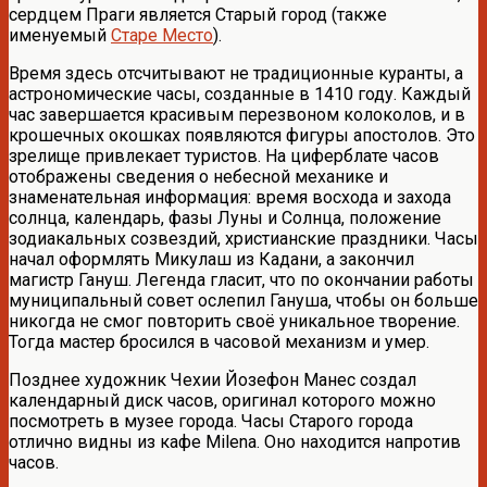
сердцем Праги является Старый город (также
именуемый
Старе Место
).
Время здесь отсчитывают не традиционные куранты, а
астрономические часы, созданные в 1410 году. Каждый
час завершается красивым перезвоном колоколов, и в
крошечных окошках появляются фигуры апостолов. Это
зрелище привлекает туристов. На циферблате часов
отображены сведения о небесной механике и
знаменательная информация: время восхода и захода
солнца, календарь, фазы Луны и Солнца, положение
зодиакальных созвездий, христианские праздники. Часы
начал оформлять Микулаш из Кадани, а закончил
магистр Гануш. Легенда гласит, что по окончании работы
муниципальный совет ослепил Гануша, чтобы он больше
никогда не смог повторить своё уникальное творение.
Тогда мастер бросился в часовой механизм и умер.
Позднее художник Чехии Йозефон Манес создал
календарный диск часов, оригинал которого можно
посмотреть в музее города. Часы Старого города
отлично видны из кафе Milena. Оно находится напротив
часов.