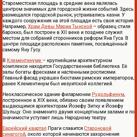
Староместская площадь в средние века являлась
центром значимых для городской жизни событий. Здесь
размещался городской рынок, устраивались казни. У
каждого сооружения на этой площади есть своя история.
Например,
Храм Девы Марии Тынской
– образец стиля
барокко, был построен в XII веке и позднее служил
местом для собраний сторонников реформ Яна Гуса. В
центре площади расположен памятник, посвящённый
самому Яну Гусу.
В
Клементинуме
– крупнейшем архитектурном
комплексе находится Государственная библиотека. Её
залы богаты фресками и настенными росписями.
Главный фасад украшен бюстами римских императоров,
ранее Клементинум был иезуитской коллегией.
Неоклассическое здание филармонии
Рудольфинум
,
построенное в XIX веке, обязано своим появлением
выдающимся архитекторам Йозефу Зитку и Йозефу
Шульцу. Оно знаменито двумя концертными залами и по
значимости уступает лишь Народному театру.
Еврейский квартал
Праги славится
Староновой
синагогой
, около которой начинаются захоронения