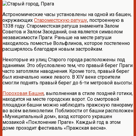
Астрономические часы установлены на одной из башен,
окружающих
Староместскую ратушу
, построенную в
1338 году. Староместская ратуша знаменита Залом
Советов и Залом Заседаний, она является символом
независимости Праги. Раньше на месте ратуши
находилось поместье Вольфлинов, которое постепенно
расширялось благодаря новым застройкам.
Некоторые из улиц Старого города расположены под
зданиями. Это обусловлено тем, что правый берег Праги
часто затопляли наводнения. Кроме того, правый берег
был изначально ниже левого. В XIV веке строители
смогли поднять правый берег до 6-ти метровой высоты.
Пороховая Башня
, выполненная в стиле поздней готики,
находится на месте городских ворот. Со смотровой
площадки башни можно наблюдать пражскую панораму
во всём великолепии. Поблизости от башни расположен
«Муниципальный дом», вход которого украшен
мозаикой «Поклонение Праге». Каждый год в этом
доме проходит фестиваль «Пражская весна».