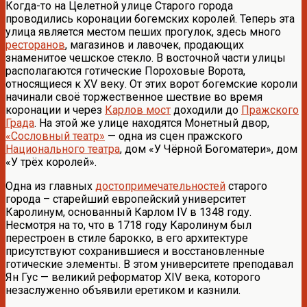
Когда-то на Целетной улице Старого города
проводились коронации богемских королей. Теперь эта
улица является местом пеших прогулок, здесь много
ресторанов
, магазинов и лавочек, продающих
знаменитое чешское стекло. В восточной части улицы
располагаются готические Пороховые Ворота,
относящиеся к XV веку. От этих ворот богемские короли
начинали своё торжественное шествие во время
коронации и через
Карлов мост
доходили до
Пражского
Града
. На этой же улице находятся Монетный двор,
«Сословный театр»
— одна из сцен пражского
Национального театра
, дом «У Чёрной Богоматери», дом
«У трёх королей».
Одна из главных
достопримечательностей
старого
города – старейший европейский университет
Каролинум, основанный Карлом IV в 1348 году.
Несмотря на то, что в 1718 году Каролинум был
перестроен в стиле барокко, в его архитектуре
присутствуют сохранившиеся и восстановленные
готические элементы. В этом университете преподавал
Ян Гус — великий реформатор XIV века, которого
незаслуженно объявили еретиком и казнили.