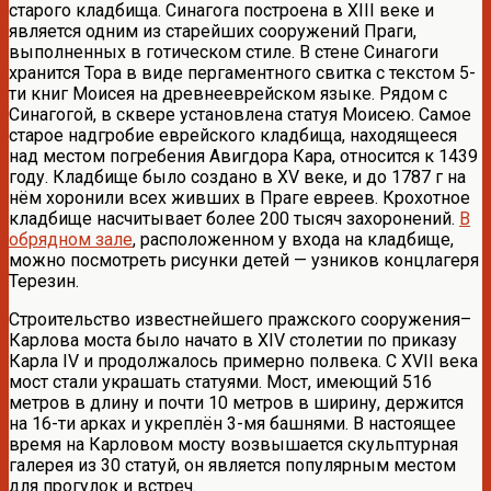
старого кладбища. Синагога построена в XIII веке и
является одним из старейших сооружений Праги,
выполненных в готическом стиле. В стене Синагоги
хранится Тора в виде пергаментного свитка с текстом 5-
ти книг Моисея на древнееврейском языке. Рядом с
Синагогой, в сквере установлена статуя Моисею. Самое
старое надгробие еврейского кладбища, находящееся
над местом погребения Авигдора Кара, относится к 1439
году. Кладбище было создано в XV веке, и до 1787 г на
нём хоронили всех живших в Праге евреев. Крохотное
кладбище насчитывает более 200 тысяч захоронений.
В
обрядном зале
, расположенном у входа на кладбище,
можно посмотреть рисунки детей — узников концлагеря
Терезин.
Строительство известнейшего пражского сооружения–
Карлова моста было начато в XIV столетии по приказу
Карла IV и продолжалось примерно полвека. С XVII века
мост стали украшать статуями. Мост, имеющий 516
метров в длину и почти 10 метров в ширину, держится
на 16-ти арках и укреплён 3-мя башнями. В настоящее
время на Карловом мосту возвышается скульптурная
галерея из 30 статуй, он является популярным местом
для прогулок и встреч.