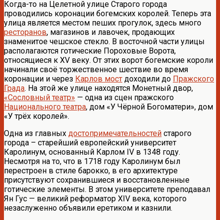
Когда-то на Целетной улице Старого города
проводились коронации богемских королей. Теперь эта
улица является местом пеших прогулок, здесь много
ресторанов
, магазинов и лавочек, продающих
знаменитое чешское стекло. В восточной части улицы
располагаются готические Пороховые Ворота,
относящиеся к XV веку. От этих ворот богемские короли
начинали своё торжественное шествие во время
коронации и через
Карлов мост
доходили до
Пражского
Града
. На этой же улице находятся Монетный двор,
«Сословный театр»
— одна из сцен пражского
Национального театра
, дом «У Чёрной Богоматери», дом
«У трёх королей».
Одна из главных
достопримечательностей
старого
города – старейший европейский университет
Каролинум, основанный Карлом IV в 1348 году.
Несмотря на то, что в 1718 году Каролинум был
перестроен в стиле барокко, в его архитектуре
присутствуют сохранившиеся и восстановленные
готические элементы. В этом университете преподавал
Ян Гус — великий реформатор XIV века, которого
незаслуженно объявили еретиком и казнили.