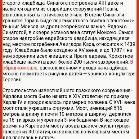
старого кладбища. Синагога построена в XIII веке и
является одним из старейших сооружений Праги,
выполненных в готическом стиле. В стене Синагоги
хранится Тора в виде пергаментного свитка с текстом 5-
ти книг Моисея на древнееврейском языке. Рядом с
Синагогой, в сквере установлена статуя Моисею. Самое
старое надгробие еврейского кладбища, находящееся
над местом погребения Авигдора Кара, относится к 1439
году. Кладбище было создано в XV веке, и до 1787 г на
нём хоронили всех живших в Праге евреев. Крохотное
кладбище насчитывает более 200 тысяч захоронений.
В
обрядном зале
, расположенном у входа на кладбище,
можно посмотреть рисунки детей — узников концлагеря
Терезин.
Строительство известнейшего пражского сооружения–
Карлова моста было начато в XIV столетии по приказу
Карла IV и продолжалось примерно полвека. С XVII века
мост стали украшать статуями. Мост, имеющий 516
метров в длину и почти 10 метров в ширину, держится
на 16-ти арках и укреплён 3-мя башнями. В настоящее
время на Карловом мосту возвышается скульптурная
галерея из 30 статуй, он является популярным местом
для прогулок и встреч.