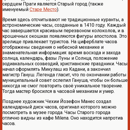
сердцем Праги является Старый город (также
именуемый
Старе Место
).
Время здесь отсчитывают не традиционные куранты, а
астрономические часы, созданные в 1410 году. Каждый
час завершается красивым перезвоном колоколов, и в
крошечных окошках появляются фигуры апостолов. Это
зрелище привлекает туристов. На циферблате часов
отображены сведения о небесной механике и
знаменательная информация: время восхода и захода
солнца, календарь, фазы Луны и Солнца, положение
зодиакальных созвездий, христианские праздники. Часы
начал оформлять Микулаш из Кадани, а закончил
магистр Гануш. Легенда гласит, что по окончании работы
муниципальный совет ослепил Гануша, чтобы он больше
никогда не смог повторить своё уникальное творение.
Тогда мастер бросился в часовой механизм и умер.
Позднее художник Чехии Йозефон Манес создал
календарный диск часов, оригинал которого можно
посмотреть в музее города. Часы Старого города
отлично видны из кафе Milena. Оно находится напротив
часов.