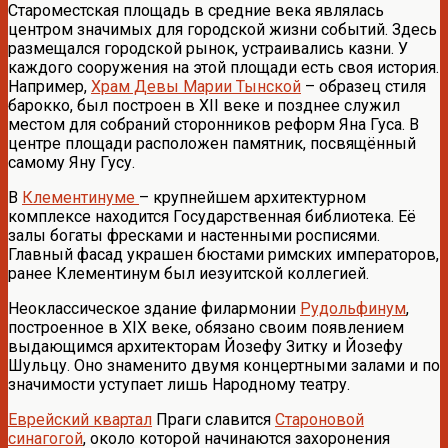
Староместская площадь в средние века являлась
центром значимых для городской жизни событий. Здесь
размещался городской рынок, устраивались казни. У
каждого сооружения на этой площади есть своя история.
Например,
Храм Девы Марии Тынской
– образец стиля
барокко, был построен в XII веке и позднее служил
местом для собраний сторонников реформ Яна Гуса. В
центре площади расположен памятник, посвящённый
самому Яну Гусу.
В
Клементинуме
– крупнейшем архитектурном
комплексе находится Государственная библиотека. Её
залы богаты фресками и настенными росписями.
Главный фасад украшен бюстами римских императоров,
ранее Клементинум был иезуитской коллегией.
Неоклассическое здание филармонии
Рудольфинум
,
построенное в XIX веке, обязано своим появлением
выдающимся архитекторам Йозефу Зитку и Йозефу
Шульцу. Оно знаменито двумя концертными залами и по
значимости уступает лишь Народному театру.
Еврейский квартал
Праги славится
Староновой
синагогой
, около которой начинаются захоронения