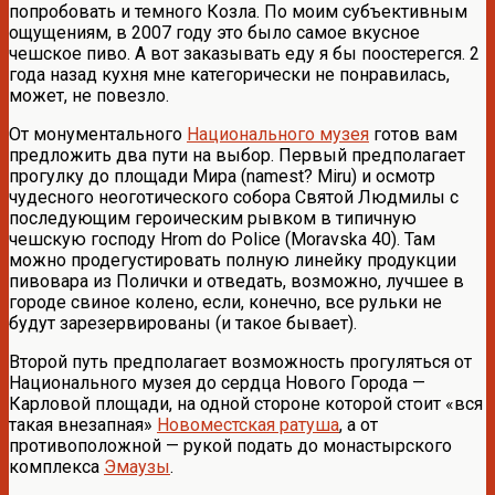
попробовать и темного Козла. По моим субъективным
ощущениям, в 2007 году это было самое вкусное
чешское пиво. А вот заказывать еду я бы поостерегся. 2
года назад кухня мне категорически не понравилась,
может, не повезло.
От монументального
Национального музея
готов вам
предложить два пути на выбор. Первый предполагает
прогулку до площади Мира (namest? Miru) и осмотр
чудесного неоготического собора Святой Людмилы с
последующим героическим рывком в типичную
чешскую господу Hrom do Police (Moravska 40). Там
можно продегустировать полную линейку продукции
пивовара из Полички и отведать, возможно, лучшее в
городе свиное колено, если, конечно, все рульки не
будут зарезервированы (и такое бывает).
Второй путь предполагает возможность прогуляться от
Национального музея до сердца Нового Города —
Карловой площади, на одной стороне которой стоит «вся
такая внезапная»
Новоместская ратуша
, а от
противоположной — рукой подать до монастырского
комплекса
Эмаузы
.