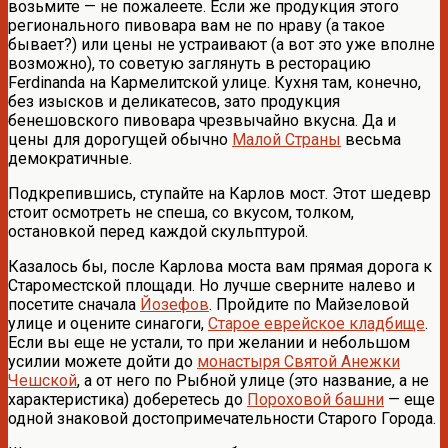
возьмите — не пожалеете. Если же продукция этого
регионального пивовара вам не по нраву (а такое
бывает?) или цены не устраивают (а вот это уже вполне
возможно), то советую заглянуть в ресторацию
Ferdinanda на Кармелитской улице. Кухня там, конечно,
без изысков и деликатесов, зато продукция
бенешовского пивовара чрезвычайно вкусна. Да и
цены для дорогущей обычно
Малой Страны
весьма
демократичные.
Подкрепившись, ступайте на Карлов мост. Этот шедевр
стоит осмотреть не спеша, со вкусом, толком,
остановкой перед каждой скульптурой.
Казалось бы, после Карлова моста вам прямая дорога к
Староместской площади. Но лучше сверните налево и
посетите сначала
Йозефов
. Пройдите по Майзеловой
улице и оцените синагоги,
Старое еврейское кладбище
.
Если вы еще не устали, то при желании и небольшом
усилии можете дойти до
монастыря Святой Анежки
Чешской
, а от него по Рыбной улице (это название, а не
характеристика) доберетесь до
Пороховой башни
— еще
одной знаковой достопримечательности Старого Города.