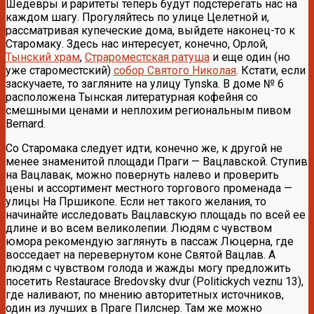
Шедевры и раритеты теперь будут подстерегать нас на
каждом шагу. Прогуляйтесь по улице Целетной и,
рассматривая купеческие дома, выйдете наконец-то к
Старомаку. Здесь нас интересует, конечно, Орлой,
Тынский храм
,
Страроместская ратуша
и еще один (но
уже староместский)
собор Святого Николая
. Кстати, если
заскучаете, то загляните на улицу Tynska. В доме № 6
расположена Тынская литературная кофейня со
смешными ценами и неплохим региональным пивом
Bernard.
Со Старомака следует идти, конечно же, к другой не
менее знаменитой площади Праги — Вацлавской. Ступив
на Вацлавак, можно повернуть налево и проверить
цены и ассортимент местного торгового променада —
улицы На Пршикопе. Если нет такого желания, то
начинайте исследовать Вацлавскую площадь по всей ее
длине и во всем великолепии. Людям с чувством
юмора рекомендую заглянуть в пассаж Люцерна, где
восседает на перевернутом коне Святой Вацлав. А
людям с чувством голода и жажды могу предложить
посетить Restaurace Bredovsky dvur (Politickych veznu 13),
где наливают, по мнению авторитетных источников,
один из лучших в Праге Пилснер. Там же можно