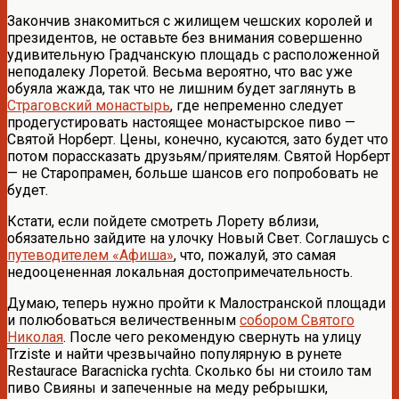
Закончив знакомиться с жилищем чешских королей и
президентов, не оставьте без внимания совершенно
удивительную Градчанскую площадь с расположенной
неподалеку Лоретой. Весьма вероятно, что вас уже
обуяла жажда, так что не лишним будет заглянуть в
Страговский монастырь
, где непременно следует
продегустировать настоящее монастырское пиво —
Святой Норберт. Цены, конечно, кусаются, зато будет что
потом порассказать друзьям/приятелям. Святой Норберт
— не Старопрамен, больше шансов его попробовать не
будет.
Кстати, если пойдете смотреть Лорету вблизи,
обязательно зайдите на улочку Новый Свет. Соглашусь с
путеводителем «Афиша»
, что, пожалуй, это самая
недооцененная локальная достопримечательность.
Думаю, теперь нужно пройти к Малостранской площади
и полюбоваться величественным
собором Святого
Николая
. После чего рекомендую свернуть на улицу
Trziste и найти чрезвычайно популярную в рунете
Restaurace Baracnicka rychta. Сколько бы ни стоило там
пиво Свияны и запеченные на меду ребрышки,