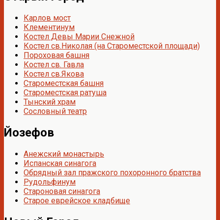
Карлов мост
Клементинум
Костел Девы Марии Снежной
Костел св.Николая (на Староместской площади)
Пороховая башня
Костел св. Гавла
Костел св.Якова
Староместская башня
Староместская ратуша
Тынский храм
Сословный театр
Йозефов
Анежский монастырь
Испанская синагога
Обрядный зал пражского похоронного братства
Рудольфинум
Староновая синагога
Старое еврейское кладбище