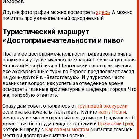
Йозефов
Другие фотографии можно посмотреть
здесь
. А можно
почитать про увлекательный однодневный…
Туристический маршрут
«Достопримечательности и пиво»
Прага и ее достопримечательности традиционно очень
популярны у туристических компаний. После вступления
Чешской Республики в Шенгенский союз практически
все экскурсионные туры по Европе предполагает заезд
на день-другой в «Златоглавую». И у туристов часто
возникает вопрос: как успеть за отведенное время
осмотреть главные архитектурные шедевры города. Что
же, попробую ответить.
Сразу дам совет: откажитесь от
групповой экскурсии
,
если она включена в турпутевку. Купите
карту Праги
,
йезденку и смело отправляйтесь до метро Градчанска. Я
думаю, вы без труда найдете тот самый
Пражский Град
,
который наряду с
Карловым мостом
считается главной
местной достопримечательностью.