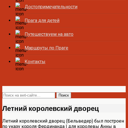
Достопримечательности
Прага для детей
Путешествуем на авто
Маршруты по Праге
Контакты
Все о Праге и Чехии
Летний королевский дворец
Летний королевский дворец (Бельведер) был построен
по указу короля Фердинанда I для королевы Анны в