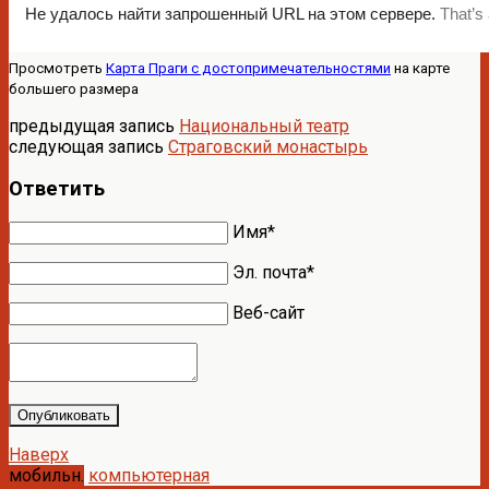
Просмотреть
Карта Праги с достопримечательностями
на карте
большего размера
предыдущая запись
Национальный театр
следующая запись
Страговский монастырь
Ответить
Имя*
Эл. почта*
Веб-сайт
Опубликовать
Наверх
мобильн.
компьютерная