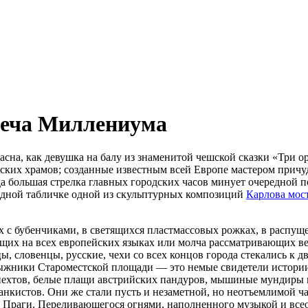
треча Миллениума
на, как девушка на балу из знаменитой чешской сказки «Три о
еских храмов; созданные известным всей Европе мастером прич
да большая стрелка главных городских часов минует очередной п
медной табличке одной из скульптурных композиций
Карлова мос
х с бубенчиками, в светящихся пластмассовых рожках, в распу
щих на всех европейских языках или молча рассматривающих в
ы, словенцы, русские, чехи со всех концов города стекались к 
ыжники Староместской площади — это немые свидетели истори
нехтов, белые плащи австрийских пандуров, мышиные мундиры 
анкистов. Они же стали пусть и незаметной, но неотъемлимой ч
ей Праги. Переливающегося огнями, наполненного музыкой и вс