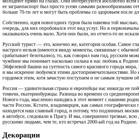
молодеют прямо на глазах. Они интересуются абсолютно всем и
ее загранпаспорт был просто усеян самыми разнообразными отм
больше 70-ти лет и могут быть проблемы со здоровьем после дл
Собственно, идея новогодних туров была навеяна той мыслью, 
очередь, для них опробовался этот вид услуг. Но в первонача
оказывалось очень мало. Хотя они были, но отчего-то не искали
Русский турист — это, конечно же, категория особая. Самое г
настрого нельзя (имеются ввиду моменты, связанные с обычной
срабатывает безотказно), то, как говорил нам гид, русским мо
чужбине мы понимает насколько сильна в нас любовь к Родин
Эйфелевой башни на суетность самого красивого города мира, 
и мы искренне любуемся этими достопримечательностями. Но ев
гордимся этим, хотя зачастую поступаем и не самым лучшим о
Россия — удивительная страна и европейцы нас никогда не п
томичи, екатеринбуржцы. Разница во времени со среднеевропейск
Нового года, мысленно находясь в этот момент с нашими родны
части России. Кстати, владимирцев, как самых географически 
находится наш славный город, и потому, что подлинных москви
в автобусе, следовали в Прагу. И мы, совершенно трезвые, всю
русскими людьми, чем те, кто встречал 2000-ый год на Родине.
Декорации