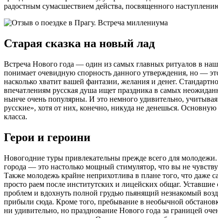
радостным сумасшествием действа, посвященного наступлени
Старая сказка на новый лад
Встреча Нового года — один из самых главных ритуалов в наш
понимает очевидную спорность данного утверждения, но — это 
насколько хватит вашей фантазии, желания и денег. Стандартн
впечатлениям русская душа ищет праздника в самых неожиданны
нынче очень популярны. И это немного удивительно, учитывая
русские», хотя от них, конечно, никуда не денешься. Основну
класса.
Герои и героини
Новогодние туры привлекательны прежде всего для молодежи.
города — это настолько мощный стимулятор, что вы не чувству
Также молодежь крайне неприхотлива в плане того, что даже с
просто раем после институтских и лицейских общаг. Уставшие 
проблем и вдохнуть полной грудью пьянящий незнакомый возду
прибыли сюда. Кроме того, пребывание в необычной обстановке 
ни удивительно, но празднование Нового года за границей оч