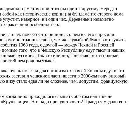
кие домики намертво пристроены один к другому. Нередко
 собой как исторические корни (на фундаменте старого дома
е упустит, наверное, ни один чех. Деревеньки незаметно
ой характерной особенностью.
т ли чех показать что он понял, о чем вы его спросили.
е вам иностранные слова, чех же с улыбкой будет вас слушать.
 события 1968 года, с другой — между Чехией и Россией
то помимо того, что в Чешскую Республику едут тысячи наших
новые русские». Так это или нет, я не знаю, но за полный
на чистейшем родном языке.
ка очень полезна для организма. Со всей Европы едут в этот
сских заставил чешские власти ввести в 2000-ом году визовый
ю визу стало едва ли не сложнее, чем, допустим, французскую.
ам когда-либо приходилось слышать об этом напитке не
 «Крушевице». Это надо прочувствовать! Правда у медали есть