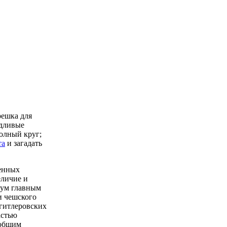
решка для
удливые
олный круг;
та
и загадать
щенных
еличие и
двум главным
и чешского
гитлеровских
астью
еобщим