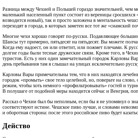
Разница между Чехией и Польшей гораздо значительней, чем ме
маленький населенный пункт состоит из вереницы сросшихся «
возводится новый), так и просто заложена в ментальность чешс
переходят в города, в которых заметен все тот же «сиамский 
Многие чехи хорошо говорят по-русски. Подавляющее большинст
Шансы тут примерно, пятьдесят на пятьдесят. Вы можете полчас
Когда ему надоест, он или ответит, или пожмет плечами. К ру
долгие годы были тесные дружеские связи. Кроме того, в Чех
туристов. Есть у них один замечательный городок Карловы Вар
день пребывания там я слышал на улицах исключительно русску
Карловы Вары примечательны тем, что в них находятся лечебны
городок «промыть» свое тело целебной, но, поверьте на слово,
режим, чтобы хоть немного «профильтровывать» гостей и турис
В полушаге от подобной меры находится сейчас и Венгрия, поп
Рассказ о Чехии был бы неполным, если бы я не упомянул о зн
соответствуют истине. Чешское пиво лучше, и словами невозм
и оборотная сторона: после этого российское пиво будет казат
Действо