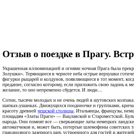
Отзыв о поездке в Прагу. Вс
Украшенная иллюминацией и огнями ночная Прага была прекрас
Золушки». Теряющиеся в черноте неба острые верхушки готич
фигурки рыцарей и колдунов, появляющиеся в тот момент, ког
предание, согласно которому, если приложить свою ладонь к 
желание, то оно непременно сбудется. И люди…
Сотни, тысячи молодых и не очень людей в шутовских колпака
шапках-ушанках. Движущихся поодиночке и группками, крича
красоту древней
чешской столицы
. Итальянцы, французы, немц
площадям «Златы Праги» — Вацлавской и Староместской. Бул
народа. Они помнят все — сверкающие латы немецких ландск
автоматчиков и, может быть, потертые шлемофоны советских т
грандиозного лазерного шоу, устроенного для гостей и жител