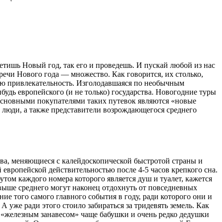
етишь Новый год, так его и проведешь. И пускай любой из нас
речи Нового года — множество. Как говорится, их столько,
свою привлекательность. Изголодавшаяся по необычным
будь европейского (и не только) государства. Новогодние туры
 основными покупателями таких путевок являются «новые
е люди, а также представители возрождающегося среднего
тва, меняющиеся с калейдоскопической быстротой страны и
 европейской действительностью после 4-5 часов крепкого сна.
том каждого номера которого является душ и туалет, кажется
 выше среднего могут наконец отдохнуть от повседневных
е того самого главного события в году, ради которого они и
 уже ради этого стоило забираться за тридевять земель. Как
 «железным занавесом» чаще бабушки и очень редко дедушки