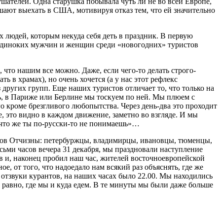
шателей. Одна старушка побывала чуть ли не во всей Европе,
шают выехать в США, мотивируя отказ тем, что ей значительно
 людей, которым некуда себя деть в праздник. В первую
то одиноких мужчин и женщин среди «новогодних» туристов
 что нашим все можно. Даже, если чего-то делать строго-
 в храмах), но очень хочется (а у нас этот рефлекс
 других групп. Еще наших туристов отличает то, что только на
ь, в Париже или Берлине мы тоскуем по ней. Мы плюем с
о кроме брезгливого любопытства. Через день-два это проходит
 это видно в каждом движение, заметно во взгляде. И мы
«что же ты по-русски-то не понимаешь»…
лков Отчизны: петербуржцы, владимирцы, ивановцы, тюменцы,
восьми часов вечера 31 декабря, мы праздновали наступление
ев и, наконец пробил наш час, жителей восточноевропейской
, от того, что надоедало нам всякий раз объяснять, где же
 отзвуки курантов, на наших часах было 22.00. Мы находились
е равно, где мы и куда едем. В те минуты мы были даже больше