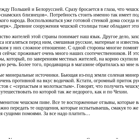
жду Польшей и Белоруссией. Сразу бросается в глаза, что чешс
сиамских близнецов». Потребность стоить именно так имеет под
кого народа. Воспользоваться уже готовой стенкой дома соседа н
почерк». Древние сооружения чешской столицы тоже обладают эт
во жителей этой страны понимает наш язык. Другое дело, захоче
а изгаляться перед ним, смешивая русские, матерные и известны
сским у них сложное отношение. С одной стороны многие помнят
ии сейчас проживает очень много наших соотечественников. И э
ы, который, по заверениям местных жителей, на корню скупили «
ю речь. Более того, продавщица в магазине обратилась ко мне 
е минеральные источники. Бьющая из-под земли соленая минерал
 очень противной на вкус водичкой. Кстати, огромный приток ру
тов с «серпастым и молоткастым». Говорят, что получить чешску
утешествовать по которой так же недорого, как и по Чехии.
аменитом чешском пиве. Все те восторженные отзывы, которые в
ожно передать те ощущения, которые испытываешь, смакуя то же
ься сущими помоями. За все надо платить…