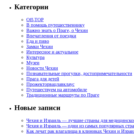
Категории
Off-TOP
В помощь путешественнику
Важно знать о Праге, о Чехии
Впечатления от поездки
Еда и пиво
Замки Чехии
Интересное и актуальное
Культура
Музеи
Новости Чехии
Познавательные прогулки, достопримечательности
Прага для детей
Прожекторвацлавклаус
Путешествуем на автомобиле
Традиционные маршруты по Праге
Новые записи
Чехия и Израиль — лучшие страны для медицинско
Чехия и Израиль — одни из самых популярных стра
Как лечат рак влагалища в клиниках Чехии и Израи