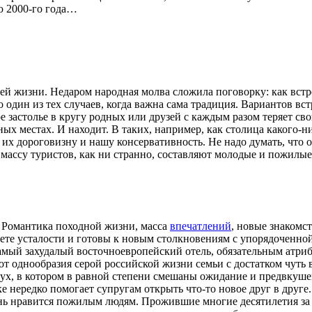
ю 2000-го года…
ей жизни. Недаром народная молва сложила поговорку: как встр
один из тех случаев, когда важна сама традиция. Вариантов вст
ое застолье в кругу родных или друзей с каждым разом теряет 
х местах. И находит. В таких, например, как столица какого-ни
 их дороговизну и нашу консервативность. Не надо думать, что
ю массу туристов, как ни странно, составляют молодые и пожилы
 Романтика походной жизни, масса
впечатлений
, новые знакомс
ете усталости и готовы к новым столкновениям с упорядоченной
амый захудалый восточноевропейский отель, обязательным атрибу
от однообразия серой российской жизни семьи с достатком чуть
х, в котором в равной степени смешаны ожидание и предвкушени
нередко помогает супругам открыть что-то новое друг в друге. А
ень нравится пожилым людям. Прожившие многие десятилетия за