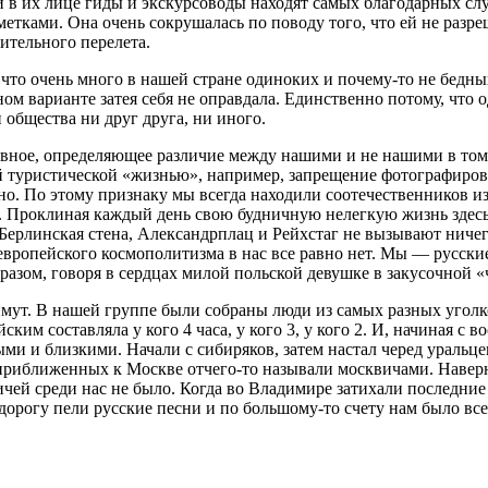
 в их лице гиды и экскурсоводы находят самых благодарных слу
етками. Она очень сокрушалась по поводу того, что ей не разре
ительного перелета.
что очень много в нашей стране одиноких и почему-то не бедных
льном варианте затея себя не оправдала. Единственно потому, ч
 общества ни друг друга, ни иного.
лавное, определяющее различие между нашими и не нашими в том,
 туристической «жизнью», например, запрещение фотографировать
жно. По этому признаку мы всегда находили соотечественников из
е. Проклиная каждый день свою будничную нелегкую жизнь здес
Берлинская стена, Александрплац и Рейхстаг не вызывают ничег
ропейского космополитизма в нас все равно нет. Мы — русские,
бразом, говоря в сердцах милой польской девушке в закусочной 
оймут. В нашей группе были собраны люди из самых разных уго
им составляла у кого 4 часа, у кого 3, у кого 2. И, начиная с 
ми и близкими. Начали с сибиряков, затем настал черед уральц
приближенных к Москве отчего-то называли москвичами. Наверное
чей среди нас не было. Когда во Владимире затихали последние
 дорогу пели русские песни и по большому-то счету нам было вс