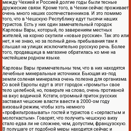
между Чехией и Россией долгие годы были тесные
дружеские связи. Кроме того, в Чехии сейчас проживает
очень много наших соотечественников. И это помимо
того, что в Чешскую Республику едут тысячи наших
туристов. Есть у них один замечательный городок
Карловы Вары, который, по заверениям местных
жителей, на корню скупили «новые русские». Так это или
нет, я не знаю, но за полный день пребывания там я
слышал на улицах исключительно русскую речь. Более
того, продавщица в магазине обратилась ко мне на
чистейшем родном языке.
Карловы Вары примечательны тем, что в них находятся
лечебные минеральные источники. Бьющая из-под
земли соленая минералка очень полезна для организма.
Со всей Европы едут в этот городок «промыть» свое
тело целебной, но, поверьте на слово, очень противной
на вкус водичкой. Кстати, огромный приток русских
заставил чешские власти ввести в 2000-ом году
визовый режим, чтобы хоть немного
«профильтровывать» гостей и туристов с «серпастым и
молоткастым». Говорят, что получить чешскую визу
стало едва ли не сложнее, чем, допустим, французскую.
В полушаге от подобной меры находится сейчас и