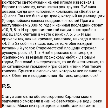
контрасты светомузыки на ней играла известная в
Европе (по-моему, нечешская) рок-группа. Публика
ревела, когда они исполняли композиции «Beatles» и
«Quenn». Там же был и ди-джей, который на двенадцати
(!) европейских языках поздравлял гостей Праги с
наступлением 2000-го года и начинал последний отсчет:
«10, 9, 8…» И представители той нации, к которой он
обращался, считали вместе с ним: «7, 6, 5…» И мы
кричали так, как не кричали, наверное, никогда в жизни:
«4, 3…» За себя и за всех вас, за то, чтобы каждый
потаенный уголок Староместской площади отражал
русскую речь: «2, 1…» Чтобы рвалась она вверх, к
усыпанному звездами пражскому небу: » С Новым
годом, Рос-ссия!..» Феерическая, то ли божественная, то
ли сатанинская гармония игры света и тени. Рев тысяч
голосов. Брызги шампанского, которым все поливали
всех. Объятия и поздравления. Вот оно, свершилось!
P.S.
Статуи святых по обеим сторонам Карлова моста
задумчиво смотрели вниз, на безмятежные воды реки
Влтавы. Мимо них проходили и пробегали какие-то