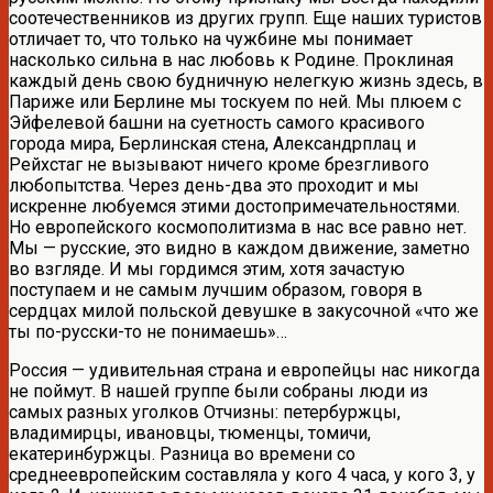
соотечественников из других групп. Еще наших туристов
отличает то, что только на чужбине мы понимает
насколько сильна в нас любовь к Родине. Проклиная
каждый день свою будничную нелегкую жизнь здесь, в
Париже или Берлине мы тоскуем по ней. Мы плюем с
Эйфелевой башни на суетность самого красивого
города мира, Берлинская стена, Александрплац и
Рейхстаг не вызывают ничего кроме брезгливого
любопытства. Через день-два это проходит и мы
искренне любуемся этими достопримечательностями.
Но европейского космополитизма в нас все равно нет.
Мы — русские, это видно в каждом движение, заметно
во взгляде. И мы гордимся этим, хотя зачастую
поступаем и не самым лучшим образом, говоря в
сердцах милой польской девушке в закусочной «что же
ты по-русски-то не понимаешь»…
Россия — удивительная страна и европейцы нас никогда
не поймут. В нашей группе были собраны люди из
самых разных уголков Отчизны: петербуржцы,
владимирцы, ивановцы, тюменцы, томичи,
екатеринбуржцы. Разница во времени со
среднеевропейским составляла у кого 4 часа, у кого 3, у