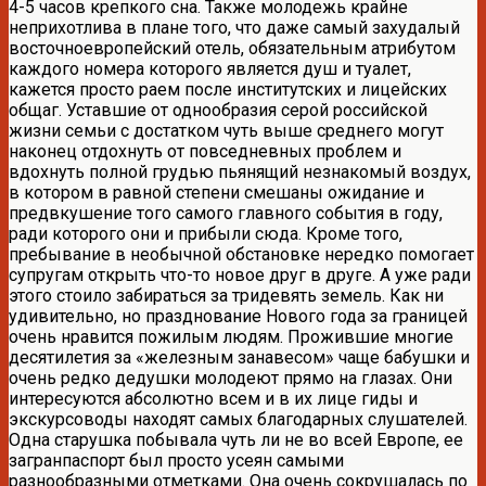
4-5 часов крепкого сна. Также молодежь крайне
неприхотлива в плане того, что даже самый захудалый
восточноевропейский отель, обязательным атрибутом
каждого номера которого является душ и туалет,
кажется просто раем после институтских и лицейских
общаг. Уставшие от однообразия серой российской
жизни семьи с достатком чуть выше среднего могут
наконец отдохнуть от повседневных проблем и
вдохнуть полной грудью пьянящий незнакомый воздух,
в котором в равной степени смешаны ожидание и
предвкушение того самого главного события в году,
ради которого они и прибыли сюда. Кроме того,
пребывание в необычной обстановке нередко помогает
супругам открыть что-то новое друг в друге. А уже ради
этого стоило забираться за тридевять земель. Как ни
удивительно, но празднование Нового года за границей
очень нравится пожилым людям. Прожившие многие
десятилетия за «железным занавесом» чаще бабушки и
очень редко дедушки молодеют прямо на глазах. Они
интересуются абсолютно всем и в их лице гиды и
экскурсоводы находят самых благодарных слушателей.
Одна старушка побывала чуть ли не во всей Европе, ее
загранпаспорт был просто усеян самыми
разнообразными отметками. Она очень сокрушалась по