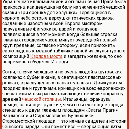
Украшенная иллюминацией и огнями ночная Прага была
прекрасна, как девушка на балу из знаменитой чешской
сказки «Три орешка для Золушки». Теряющиеся в
черноте неба острые верхушки готических храмов;
созданные известным всей Европе мастером
причудливые фигурки рыцарей и колдунов,
появляющиеся в тот момент, когда большая стрелка
главных городских часов минует очередной полный
круг; предание, согласно которому, если приложить
свою ладонь к медной табличке одной из скульптурных
композиций
Карлова моста
и загадать желание, то оно
непременно сбудется. И люди…
Сотни, тысячи молодых и не очень людей в шутовских
колпаках с бубенчиками, в светящихся пластмассовых
рожках, в распущенных шапках-ушанках. Движущихся
поодиночке и группками, кричащих на всех европейских
языках или молча рассматривающих величие и красоту
древней
чешской столицы
. Итальянцы, французы,
немцы, словенцы, русские, чехи со всех концов города
стекались к двум главным площадям «Златы Праги» —
Вацлавской и Староместской. Булыжники
Староместской площади — это немые свидетели истории
чешского народа. Они помнят все — сверкающие латы