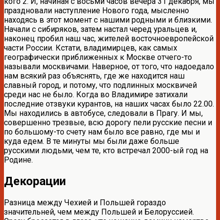
кого 2. И, начиная с восьми часов вечера 31 декабря, мы
праздновали наступление Нового года, мысленно
находясь в этот момент с нашими родными и близкими.
Начали с сибиряков, затем настал черед уральцев и,
наконец пробил наш час, жителей восточноевропейской
части России. Кстати, владимирцев, как самых
географически приближенных к Москве отчего-то
называли москвичами. Наверное, от того, что надоедало
нам всякий раз объяснять, где же находится наш
славный город, и потому, что подлинных москвичей
среди нас не было. Когда во Владимире затихали
последние отзвуки курантов, на наших часах было 22.00.
Мы находились в автобусе, следовали в Прагу. И мы,
совершенно трезвые, всю дорогу пели русские песни и
по большому-то счету нам было все равно, где мы и
куда едем. В те минуты мы были даже больше
русскими людьми, чем те, кто встречал 2000-ый год на
Родине.
Декорации
Разница между Чехией и Польшей гораздо
значительней, чем между Польшей и Белоруссией.