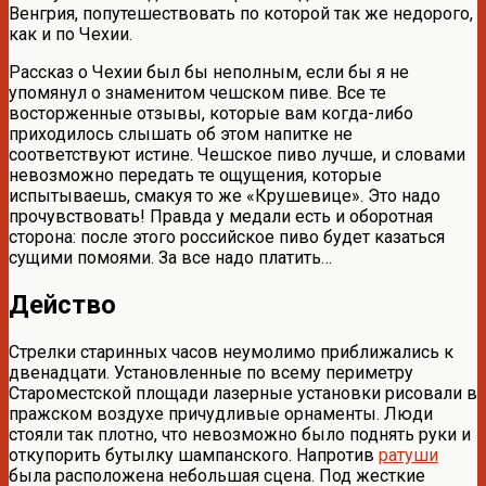
Венгрия, попутешествовать по которой так же недорого,
как и по Чехии.
Рассказ о Чехии был бы неполным, если бы я не
упомянул о знаменитом чешском пиве. Все те
восторженные отзывы, которые вам когда-либо
приходилось слышать об этом напитке не
соответствуют истине. Чешское пиво лучше, и словами
невозможно передать те ощущения, которые
испытываешь, смакуя то же «Крушевице». Это надо
прочувствовать! Правда у медали есть и оборотная
сторона: после этого российское пиво будет казаться
сущими помоями. За все надо платить…
Действо
Стрелки старинных часов неумолимо приближались к
двенадцати. Установленные по всему периметру
Староместской площади лазерные установки рисовали в
пражском воздухе причудливые орнаменты. Люди
стояли так плотно, что невозможно было поднять руки и
откупорить бутылку шампанского. Напротив
ратуши
была расположена небольшая сцена. Под жесткие