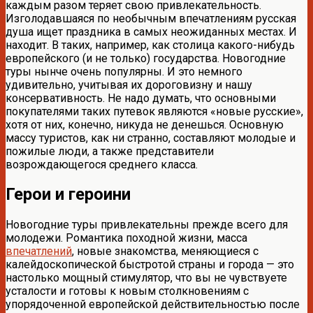
каждым разом теряет свою привлекательность.
Изголодавшаяся по необычным впечатлениям русская
душа ищет праздника в самых неожиданных местах. И
находит. В таких, например, как столица какого-нибудь
европейского (и не только) государства. Новогодние
туры нынче очень популярны. И это немного
удивительно, учитывая их дороговизну и нашу
консервативность. Не надо думать, что основными
покупателями таких путевок являются «новые русские»,
хотя от них, конечно, никуда не денешься. Основную
массу туристов, как ни странно, составляют молодые и
пожилые люди, а также представители
возрождающегося среднего класса.
Герои и героини
Новогодние туры привлекательны прежде всего для
молодежи. Романтика походной жизни, масса
впечатлений
, новые знакомства, меняющиеся с
калейдоскопической быстротой страны и города — это
настолько мощный стимулятор, что вы не чувствуете
усталости и готовы к новым столкновениям с
упорядоченной европейской действительностью после