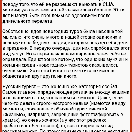
поводу того, что ей не разрешают выехать в США,
мотивируя отказ тем, что ей значительно больше 70-ти
лет и могут быть проблемы со здоровьем после
длительного перелета.
Собственно, идея новогодних туров была навеяна той
мыслью, что очень много в нашей стране одиноких и
почему-то не бедных людей, которым некуда себя деть
в праздник. В первую очередь, для них опробовался этот
вид услуг. Но в первоначальном варианте затея себя не
оправдала. Единственно потому, что одиноких мужчин и
женщин среди «новогодних» туристов оказывалось
очень мало. Хотя они были, но отчего-то не искали
общества ни друг друга, ни иного.
Русский турист — это, конечно же, категория особая.
Самое главное, определяющее различие между нашими
и не нашими в том, что нашим все можно. Даже, если
чего-то делать строго-настрого нельзя (имеются ввиду
моменты, связанные с обычной туристической
«жизнью», например, запрещение фотографировать в
храмах), но очень хочется (а у нас этот рефлекс
срабатывает безотказно), то, как говорил нам гид,
русским можно. По этому признаку мы всегда находили