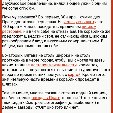
двухчасовое развлечение, включающее ужин с одним
welcome drink`ом.
Почему замануха? Во-первых, 30 евро – сумма для
Праги достаточно серьезная. На
чешскую валюту
это
730 крон – можно посидеть в приличном
пивном
ресторане
, ни в чем себе не отказывая. На кораблике же
предложат шведский стол, не отличающийся широким
разнообразием блюд и вкусовым совершенством. В
общем, накормят, но так себе…
Во-вторых, Влтава не столь широка и не столь
протяженна в черте города, чтобы вы смогли увидеть
какие-то иные
достопримечательности
, кроме тех,
которые и так не укроются от пытливого туристического
взора во время пеших прогулок с
картой
. Кроме того,
значительную часть времени кораблик проведет в
шлюзах.
Тем не менее, многие соглашаются на водный моцион,
особенно, если
погода в Праге
хорошая. Что же они все-
таки видят? Смотрим фотографии (кликабельны) и
делаем выводы: стОит оно того или нет.