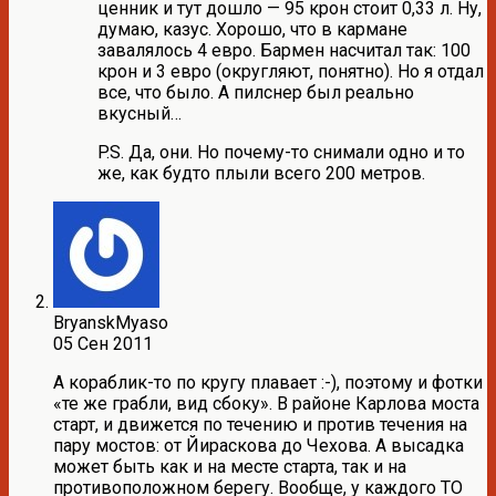
ценник и тут дошло — 95 крон стоит 0,33 л. Ну,
думаю, казус. Хорошо, что в кармане
завалялось 4 евро. Бармен насчитал так: 100
крон и 3 евро (округляют, понятно). Но я отдал
все, что было. А пилснер был реально
вкусный…
P.S. Да, они. Но почему-то снимали одно и то
же, как будто плыли всего 200 метров.
BryanskMyaso
05 Сен 2011
А кораблик-то по кругу плавает :-), поэтому и фотки
«те же грабли, вид сбоку». В районе Карлова моста
старт, и движется по течению и против течения на
пару мостов: от Йираскова до Чехова. А высадка
может быть как и на месте старта, так и на
противоположном берегу. Вообще, у каждого ТО