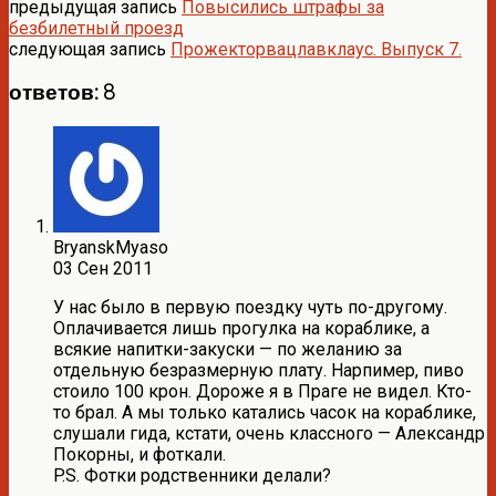
предыдущая запись
Повысились штрафы за
безбилетный проезд
следующая запись
Прожекторвацлавклаус. Выпуск 7.
ответов: 8
BryanskMyaso
03 Сен 2011
У нас было в первую поездку чуть по-другому.
Оплачивается лишь прогулка на кораблике, а
всякие напитки-закуски — по желанию за
отдельную безразмерную плату. Нарпимер, пиво
стоило 100 крон. Дороже я в Праге не видел. Кто-
то брал. А мы только катались часок на кораблике,
слушали гида, кстати, очень классного — Александр
Покорны, и фоткали.
P.S. Фотки родственники делали?