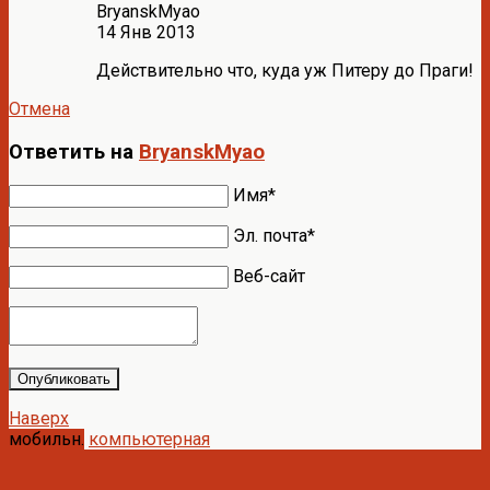
BryanskMyao
14 Янв 2013
Действительно что, куда уж Питеру до Праги!
Отмена
Ответить на
BryanskMyao
Имя*
Эл. почта*
Веб-сайт
Опубликовать
Наверх
мобильн.
компьютерная