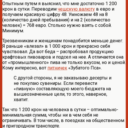
Опытным путем я выяснил, что мне достаточно 1 200
крон в сутки. Переводим
чешскую валюту
в евро и
получаем красивую цифру 48. Умножаем 48 на 8
(количество дней пребывания) и на 2 (количество
человек) = 768 евро. Столько нужно взять с собой.
Минимум.
Трезвенникам и женщинам понадобится меньше денег.
Я раньше «влезал» в 1 000 крон и прекрасно себя
чувствовал. Да вот беда – распробовал продукцию
крафтовых пивоваров и подсел на нее. А отличается она
от «промышленного» пива не только вкусом, но и ценой.
Кому интересно, вот
питничек
«Зубатого Пса».
С другой стороны, я не заказываю десерты и
не покупаю сувениры. Если перевести
«пивную» составляющую моего бюджета на
вышеозначенные цели, то этого, наверное,
хватит.
Так что 1 200 крон на человека в сутки – оптимально-
минимальная сумма, чтобы ни в чем себя не
ограничивать. В том числе, в поездках на общественном
и пригородном транспорте.