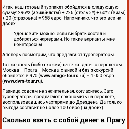
Итак, наш готовый турпакет обойдется в следующую
сумму: 296*2 (авиабилеты) + 226 (отель 3*) + 60*2 (визы)
+ 20 (страховка) = 958 евро. Напоминаю, что это все на
двоих.
Удешевить можно, если выбрать хостел и
добираться чартерами. Но такие варианты мне
неинтересны.
А теперь посмотрим, что предлагают туроператоры.
Тот же отель (либо схожий) на те же даты, с перелетом
Москва – Прага – Москва, с визой и без экскурсий
обойдется в 970 (
www.amigo-tours.ru
) – 1 050 евро
(
www.dvm-tour.ru
).
Разница совсем не значительная, согласитесь. Зато
туроператоры предлагают сэкономить на перелете,
воспользовавшись чартерами до Дрездена. Да только
выгода составит не более 100 евро (на двоих).
Сколько взять с собой денег в Прагу