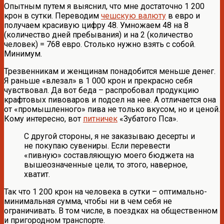
Опытным путем я выяснил, что мне достаточно 1 200
крон в сутки. Переводим
чешскую валюту
в евро и
получаем красивую цифру 48. Умножаем 48 на 8
(количество дней пребывания) и на 2 (количество
человек) = 768 евро. Столько нужно взять с собой.
Минимум.
Трезвенникам и женщинам понадобится меньше денег.
Я раньше «влезал» в 1 000 крон и прекрасно себя
чувствовал. Да вот беда – распробовал продукцию
крафтовых пивоваров и подсел на нее. А отличается она
от «промышленного» пива не только вкусом, но и ценой.
Кому интересно, вот
питничек
«Зубатого Пса».
С другой стороны, я не заказываю десерты и
не покупаю сувениры. Если перевести
«пивную» составляющую моего бюджета на
вышеозначенные цели, то этого, наверное,
хватит.
Так что 1 200 крон на человека в сутки – оптимально-
минимальная сумма, чтобы ни в чем себя не
ограничивать. В том числе, в поездках на общественном
и пригородном транспорте.