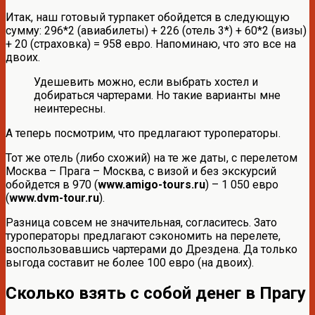
Итак, наш готовый турпакет обойдется в следующую
сумму: 296*2 (авиабилеты) + 226 (отель 3*) + 60*2 (визы)
+ 20 (страховка) = 958 евро. Напоминаю, что это все на
двоих.
Удешевить можно, если выбрать хостел и
добираться чартерами. Но такие варианты мне
неинтересны.
А теперь посмотрим, что предлагают туроператоры.
Тот же отель (либо схожий) на те же даты, с перелетом
Москва – Прага – Москва, с визой и без экскурсий
обойдется в 970 (
www.amigo-tours.ru
) – 1 050 евро
(
www.dvm-tour.ru
).
Разница совсем не значительная, согласитесь. Зато
туроператоры предлагают сэкономить на перелете,
воспользовавшись чартерами до Дрездена. Да только
выгода составит не более 100 евро (на двоих).
Сколько взять с собой денег в Прагу