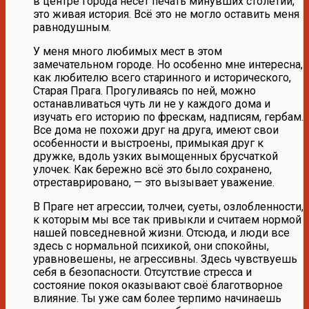
в центре города несет печать минувших столетий,
это живая история. Всё это не могло оставить меня
равнодушным.
У меня много любимых мест в этом
замечательном городе. Но особенно мне интересна,
как любителю всего старинного и исторического,
Старая Прага. Прогуливаясь по ней, можно
останавливаться чуть ли не у каждого дома и
изучать его историю по фрескам, надписям, гербам.
Все дома не похожи друг на друга, имеют свои
особенности и выстроены, примыкая друг к
дружке, вдоль узких вымощенных брусчаткой
улочек. Как бережно всё это было сохранено,
отреставрировано, — это вызывает уважение.
В Праге нет агрессии, толчеи, суеты, озлобленности,
к которым мы все так привыкли и считаем нормой
нашей повседневной жизни. Отсюда, и люди все
здесь с нормальной психикой, они спокойны,
уравновешены, не агрессивны. Здесь чувствуешь
себя в безопасности. Отсутствие стресса и
состояние покоя оказывают своё благотворное
влияние. Ты уже сам более терпимо начинаешь