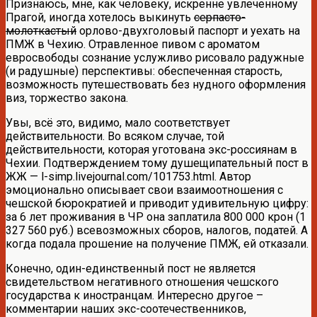
Признаюсь, мне, как человеку, искренне увлеченному
Прагой, иногда хотелось выкинуть
серпасто-
молоткастый
орлово-двухголовый паспорт и уехать на
ПМЖ в Чехию. Отравленное пивом с ароматом
евросвободы сознание услужливо рисовало радужные
(и радушные) перспективы: обеспеченная старость,
возможность путешествовать без нудного оформления
виз, торжество закона.
Увы, всё это, видимо, мало соответствует
действительности. Во всяком случае, той
действительности, которая уготована экс-россиянам в
Чехии. Подтверждением тому душещипательный пост в
ЖЖ — l-simp.livejournal.com/101753.html. Автор
эмоционально описывает свои взаимоотношения с
чешской бюрократией и приводит удивительную цифру:
за 6 лет проживания в ЧР она заплатила 800 000 крон (1
327 560 руб.) всевозможных сборов, налогов, податей. А
когда подала прошение на получение ПМЖ, ей отказали.
Конечно, один-единственный пост не является
свидетельством негативного отношения чешского
государства к иностранцам. Интересно другое –
комментарии наших экс-соотечественников,