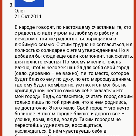
Олег
21 Окт 2011
В народе говорят, по настоящему счастливы те, кто
с радостью идёт утром на любимую работу и
вечером с той же радостью возвращается в
любимую семью. С этим трудно не согласиться, и я
полностью солидарен с этим утверждением. Но я
добавил бы сюда ещё один компонент, так сказать,
для полного счастья. По моему мнению, очень
важно, чтобы человек нашёл для себя свой город
(село, деревню – не важно), т.е. то место, которое
будет близко ему по духу, по его мироощущениям,
где ему будет комфортно, уютно, и он мог бы, не
кривя душой, честно самому себе сказать: «Это
мой город». Ведь, согласитесь, считать город своим
только лишь по той причине, что в нём родились,
не достаточно. Этого мало. Свой город – это нечто
большее. В таком городе близко и дорого всё –
улочки, дома, люди, воздух. Таким городом не
перестаёшь удивляться, восхищаться,
наслаждаться. В нём чувствуешь себя в