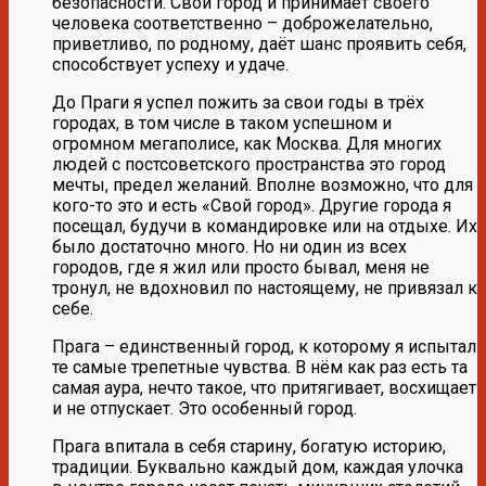
безопасности. Свой город и принимает своего
человека соответственно – доброжелательно,
приветливо, по родному, даёт шанс проявить себя,
способствует успеху и удаче.
До Праги я успел пожить за свои годы в трёх
городах, в том числе в таком успешном и
огромном мегаполисе, как Москва. Для многих
людей с постсоветского пространства это город
мечты, предел желаний. Вполне возможно, что для
кого-то это и есть «Свой город». Другие города я
посещал, будучи в командировке или на отдыхе. Их
было достаточно много. Но ни один из всех
городов, где я жил или просто бывал, меня не
тронул, не вдохновил по настоящему, не привязал к
себе.
Прага – единственный город, к которому я испытал
те самые трепетные чувства. В нём как раз есть та
самая аура, нечто такое, что притягивает, восхищает
и не отпускает. Это особенный город.
Прага впитала в себя старину, богатую историю,
традиции. Буквально каждый дом, каждая улочка