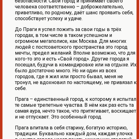
безопасности. Свой город и принимает своего
человека соответственно – доброжелательно,
приветливо, по родному, даёт шанс проявить себя,
способствует успеху и удаче.
До Праги я успел пожить за свои годы в трёх
городах, в том числе в таком успешном и
огромном мегаполисе, как Москва. Для многих
людей с постсоветского пространства это город
мечты, предел желаний. Вполне возможно, что для
кого-то это и есть «Свой город». Другие города я
посещал, будучи в командировке или на отдыхе. Их
было достаточно много. Но ни один из всех
городов, где я жил или просто бывал, меня не
тронул, не вдохновил по настоящему, не привязал к
себе.
Прага – единственный город, к которому я испытал
те самые трепетные чувства. В нём как раз есть та
самая аура, нечто такое, что притягивает, восхищает
и не отпускает. Это особенный город.
Прага впитала в себя старину, богатую историю,
традиции. Буквально каждый дом, каждая улочка