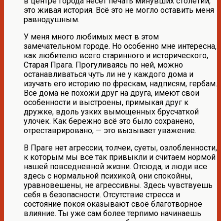
в центре города несет печать минувших столетий,
это живая история. Всё это не могло оставить меня
равнодушным.
У меня много любимых мест в этом
замечательном городе. Но особенно мне интересна,
как любителю всего старинного и исторического,
Старая Прага. Прогуливаясь по ней, можно
останавливаться чуть ли не у каждого дома и
изучать его историю по фрескам, надписям, гербам.
Все дома не похожи друг на друга, имеют свои
особенности и выстроены, примыкая друг к
дружке, вдоль узких вымощенных брусчаткой
улочек. Как бережно всё это было сохранено,
отреставрировано, — это вызывает уважение.
В Праге нет агрессии, толчеи, суеты, озлобленности,
к которым мы все так привыкли и считаем нормой
нашей повседневной жизни. Отсюда, и люди все
здесь с нормальной психикой, они спокойны,
уравновешены, не агрессивны. Здесь чувствуешь
себя в безопасности. Отсутствие стресса и
состояние покоя оказывают своё благотворное
влияние. Ты уже сам более терпимо начинаешь