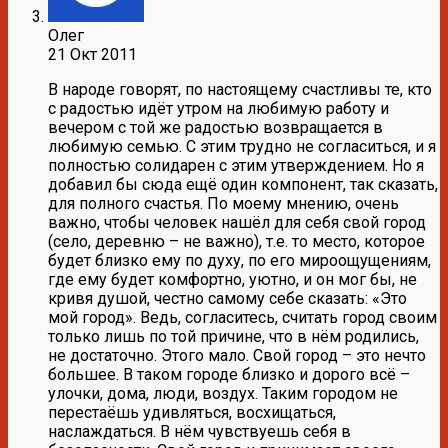
Олег
21 Окт 2011
В народе говорят, по настоящему счастливы те, кто
с радостью идёт утром на любимую работу и
вечером с той же радостью возвращается в
любимую семью. С этим трудно не согласиться, и я
полностью солидарен с этим утверждением. Но я
добавил бы сюда ещё один компонент, так сказать,
для полного счастья. По моему мнению, очень
важно, чтобы человек нашёл для себя свой город
(село, деревню – не важно), т.е. то место, которое
будет близко ему по духу, по его мироощущениям,
где ему будет комфортно, уютно, и он мог бы, не
кривя душой, честно самому себе сказать: «Это
мой город». Ведь, согласитесь, считать город своим
только лишь по той причине, что в нём родились,
не достаточно. Этого мало. Свой город – это нечто
большее. В таком городе близко и дорого всё –
улочки, дома, люди, воздух. Таким городом не
перестаёшь удивляться, восхищаться,
наслаждаться. В нём чувствуешь себя в