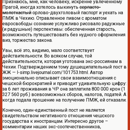
Признаюсь, мне, как человеку, искренне увлеченному
Прагой, иногда хотелось выкинуть
серпасто-
молоткастый
орлово-двухголовый паспорт и уехать на
ПМЖ в Чехию. Отравленное пивом с ароматом
евросвободы сознание услужливо рисовало радужные
(и радушные) перспективы: обеспеченная старость,
возможность путешествовать без нудного оформления
виз, торжество закона.
Увы, всё это, видимо, мало соответствует
действительности. Во всяком случае, той
действительности, которая уготована экс-россиянам в
Чехии. Подтверждением тому душещипательный пост в
ЖЖ — l-simp.livejournal.com/101753.html. Автор
эмоционально описывает свои взаимоотношения с
чешской бюрократией и приводит удивительную цифру:
за 6 лет проживания в ЧР она заплатила 800 000 крон (1
327 560 руб.) всевозможных сборов, налогов, податей. А
когда подала прошение на получение ПМЖ, ей отказали.
Конечно, один-единственный пост не является
свидетельством негативного отношения чешского
государства к иностранцам. Интересно другое –
комментарии наших экс-соотечественников,