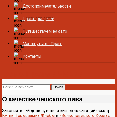
Достопримечательности
Прага для детей
Путешествуем на авто
Маршруты по Праге
Контакты
Все о Праге и Чехии
О качестве чешского пива
Закончить 5-й день путешествия, включающий осмотр
Кутны Горы
,
замка Жлебы
и
«Велкоповицкого Козла»
,