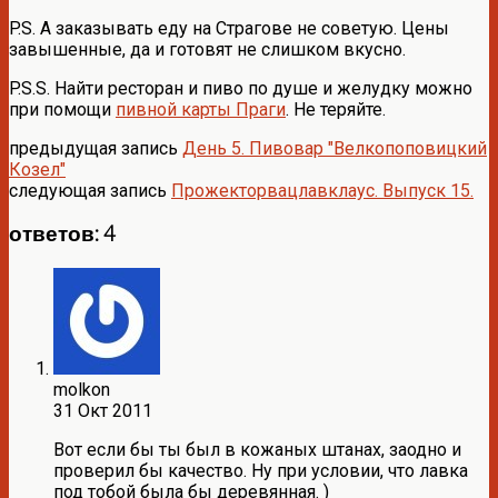
P.S. А заказывать еду на Страгове не советую. Цены
завышенные, да и готовят не слишком вкусно.
P.S.S. Найти ресторан и пиво по душе и желудку можно
при помощи
пивной карты Праги
. Не теряйте.
предыдущая запись
День 5. Пивовар "Велкопоповицкий
Козел"
следующая запись
Прожекторвацлавклаус. Выпуск 15.
ответов: 4
molkon
31 Окт 2011
Вот если бы ты был в кожаных штанах, заодно и
проверил бы качество. Ну при условии, что лавка
под тобой была бы деревянная. )