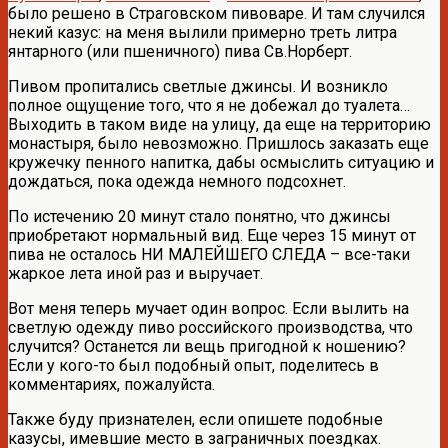
было решено в Страговском пивоваре. И там случился
некий казус: на меня вылили примерно треть литра
янтарного (или пшеничного) пива Св.Норберт.
Пивом пропитались светлые джинсы. И возникло
полное ощущение того, что я не добежал до туалета…
Выходить в таком виде на улицу, да еще на территорию
монастыря, было невозможно. Пришлось заказать еще
кружечку пенного напитка, дабы осмыслить ситуацию и
дождаться, пока одежда немного подсохнет.
По истечению 20 минут стало понятно, что джинсы
приобретают нормальный вид. Еще через 15 минут от
пива не осталось НИ МАЛЕЙШЕГО СЛЕДА – все-таки
жаркое лета иной раз и выручает.
Вот меня теперь мучает один вопрос. Если вылить на
светлую одежду пиво российского производства, что
случится? Останется ли вещь пригодной к ношению?
Если у кого-то был подобный опыт, поделитесь в
комментариях, пожалуйста.
Также буду признателен, если опишете подобные
казусы, имевшие место в заграничных поездках.