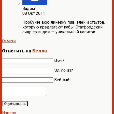
Вадим
08 Окт 2011
Пробуйте всю линейку пив, элей и стаутов,
которую предлагают пабы. Статфордский
сидр со льдом — уникальный напиток.
Отмена
Ответить на
Белла
Имя*
Эл. почта*
Веб-сайт
Опубликовать
Наверх