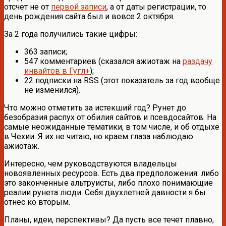
отсчет не от
первой записи
, а от даты регистрации, то
день рождения сайта был и вовсе 2 октября.
За 2 года получились такие цифры:
363 записи;
547 комментариев (сказался ажиотаж на
раздачу
инвайтов в Гугл+
);
22 подписки на RSS (этот показатель за год вообще
не изменился).
Что можно отметить за истекший год? Рунет до
безобразия распух от обилия сайтов и псевдосайтов. На
самые неожиданные тематики, в том числе, и об отдыхе
в Чехии. Я их не читаю, но краем глаза наблюдаю
ажиотаж.
Интересно, чем руководствуются владельцы
новоявленных ресурсов. Есть два предположения: либо
это законченные альтруисты, либо плохо понимающие
реалии рунета люди. Себя двухлетней давности я бы
отнес ко вторым.
Планы, идеи, перспективы? Да пусть все течет плавно,