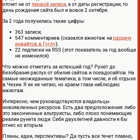
отсчет не от
первой записи
, а от даты регистрации, то
день рождения сайта был и вовсе 2 октября.
За 2 года получились такие цифры:
363 записи;
547 комментариев (сказался ажиотаж на
раздачу
инвайтов в Гугл+
);
22 подписки на RSS (этот показатель за год вообще
не изменился).
Что можно отметить за истекший год? Рунет до
безобразия распух от обилия сайтов и псевдосайтов. На
самые неожиданные тематики, в том числе, и об отдыхе
в Чехии. Я их не читаю, но краем глаза наблюдаю
ажиотаж.
Интересно, чем руководствуются владельцы
новоявленных ресурсов. Есть два предположения: либо
это законченные альтруисты, либо плохо понимающие
реалии рунета люди. Себя двухлетней давности я бы
отнес ко вторым.
Планы, идеи, перспективы? Да пусть все течет плавно,