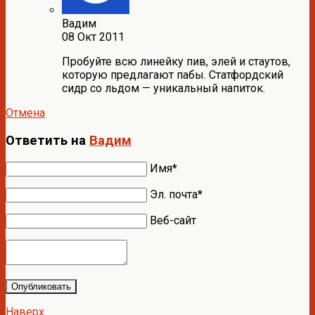
Вадим
08 Окт 2011
Пробуйте всю линейку пив, элей и стаутов,
которую предлагают пабы. Статфордский
сидр со льдом — уникальный напиток.
Отмена
Ответить на
Вадим
Имя*
Эл. почта*
Веб-сайт
Опубликовать
Наверх