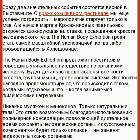
Сразу два значительных события состоятся весной в
Выставиште. О
пражском пивном фестивале
мы еще
успеем поговорить – мероприятие стартует только в
мае. А в начале марта в Кржижиковых павильонах
откроется шокирующая выставка, посвященная красоте
человеческого тела. The Human Body Exhibition грозит
стать самой масштабной экспозицией, когда-либо
проводившейся в Холешовице.
The Human Body Exhibition предложит посетителям
совершить уникальное путешествие по организму
человеку. Будут детально представлены все кости
скелета, группы мышц, кровеносная система. Экспонаты
наглядно продемонстрируют, что происходит с телом,
когда мы отдыхаем, а что – когда занимаемся
физическими нагрузками.
Никаких муляжей и манекенов! Только натуральные
тела! Это стало возможным благодаря использованию
полимерной консервации, позволяющей длительное
время сохранять человеческие органы. Искусственным
компонентом будет только силикон – им заменят
жидкости в тканях организма.