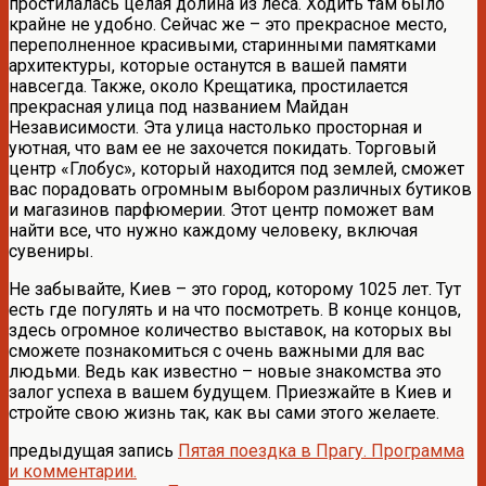
простилалась целая долина из леса. Ходить там было
крайне не удобно. Сейчас же – это прекрасное место,
переполненное красивыми, старинными памятками
архитектуры, которые останутся в вашей памяти
навсегда. Также, около Крещатика, простилается
прекрасная улица под названием Майдан
Независимости. Эта улица настолько просторная и
уютная, что вам ее не захочется покидать. Торговый
центр «Глобус», который находится под землей, сможет
вас порадовать огромным выбором различных бутиков
и магазинов парфюмерии. Этот центр поможет вам
найти все, что нужно каждому человеку, включая
сувениры.
Не забывайте, Киев – это город, которому 1025 лет. Тут
есть где погулять и на что посмотреть. В конце концов,
здесь огромное количество выставок, на которых вы
сможете познакомиться с очень важными для вас
людьми. Ведь как известно – новые знакомства это
залог успеха в вашем будущем. Приезжайте в Киев и
стройте свою жизнь так, как вы сами этого желаете.
предыдущая запись
Пятая поездка в Прагу. Программа
и комментарии.