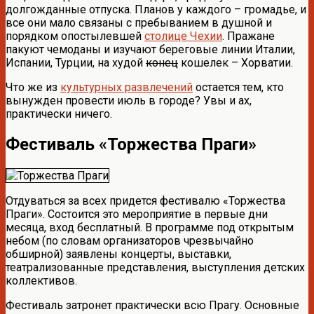
долгожданные отпуска. Планов у каждого – громадье, и
все они мало связаны с пребыванием в душной и
порядком опостылевшей
столице Чехии
. Пражане
пакуют чемоданы и изучают береговые линии Италии,
Испании, Турции, на худой
конец
кошелек – Хорватии.
Что же из
культурных развлечений
остается тем, кто
вынужден провести июль в городе? Увы и ах,
практически ничего.
Фестиваль «Торжества Праги»
Отдуваться за всех придется фестивалю «Торжества
Праги». Состоится это мероприятие в первые дни
месяца, вход бесплатный. В программе под открытым
небом (по словам организаторов чрезвычайно
обширной) заявлены концерты, выставки,
театрализованные представления, выступления детских
коллективов.
Фестиваль затронет практически всю Прагу. Основные