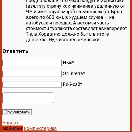
предположить, что чехи поедут в Хорватию
(взял эту страну как наименее удаленную от
ЧР и имеющую море) на машинах (от Брно
всего-то 600 км), в худшем случае — на
автобусах и поездах. А весомая часть
стоимости турпакета составляет авиаперелет.
Т.е. в Хорватию должно быть в итоге
дешевле. Ну, чисто теоретически.
Ответить
Имя*
Эл. почта*
Веб-сайт
Опубликовать
Наверх
мобильн.
компьютерная