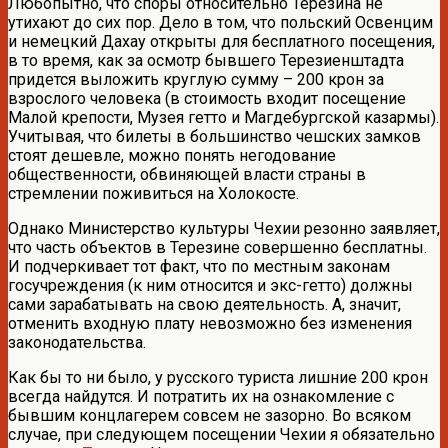
Любопытно, что споры относительно Терезина не
утихают до сих пор. Дело в том, что польский Освенцим
и немецкий Дахау открыты для бесплатного посещения,
в то время, как за осмотр бывшего Терезиенштадта
придется выложить круглую сумму – 200 крон за
взрослого человека (в стоимость входит посещение
Малой крепости, Музея гетто и Магдебургской казармы).
Учитывая, что билеты в большинство чешских замков
стоят дешевле, можно понять негодование
общественности, обвиняющей власти страны в
стремлении поживиться на Холокосте.
Однако Министерство культуры Чехии резонно заявляет,
что часть объектов в Терезине совершенно бесплатны.
И подчеркивает тот факт, что по местным законам
госучреждения (к ним относится и экс-гетто) должны
сами зарабатывать на свою деятельность. А, значит,
отменить входную плату невозможно без изменения
законодательства.
Как бы то ни было, у русского туриста лишние 200 крон
всегда найдутся. И потратить их на ознакомление с
бывшим концлагерем совсем не зазорно. Во всяком
случае, при следующем посещении Чехии я обязательно