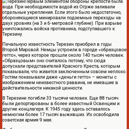
Первым элементом обороны крепости была
вода. При необходимости водой из Огрже заливали
отдельные укрепления. Если этого было недостаточно,
обороняющиеся минировали подземные переходы на
двух уровнях (на 3 и 6-метровой глубине). При взрыве
уничтожались войска противника, подступавшего к
Терезину.
Печальную известность Терезин приобрел в годы
Второй Мировой. Немцы устроили в городе «образцовое
гетто», через которое прошли около 140 тысяч человек.
«Образцовым» оно считалось потому, что сюда
допускали представителей Красного Креста, которым
показывали, что живется заключенным совсем неплохо.
Гостям показывали даже «деньги гетто» – монеты с
изображением неизвестного раввина, не имевшие в
действительности никакой ценности.
В Терезине погибли 33 тысячи человек. Еще 88 тысяч
были депортированы в более известный Освенцим и
другие концлагеря. К 1945 году здесь оставалось
немногим более 17 тысяч выживших. Их освободила
советская армия 9 мая.