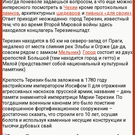
Иногда поневоле задаешься вопросом, а что еще можно
интересного посмотреть в
Чехии
кроме протокольных
замков
, архитектурных
шедевров
и
пивных «для своих»
.
Ответ приходит неожиданно: город Терезин, известный
тем, что во время Второй Мировой войны здесь
находился концлагерь Терезиенштадт.
Терезин находится в 60 км на северо-запад от Праги,
недалеко от места слияния рек Эльбы и Огрже (да-да,
совсем рядом с замком
Мельник
).
Город
состоит из двух
крепостей: Большой (там находится город и гетто) и
Малой (представляет собой национальный культурный
памятник).
Крепость Терезин была заложена в 1780 году
австрийским императором Иосифом II для отражения
агрессивных наскоков прусской армии; название – дань
памяти знаменитой императрице Марии-Терезии. По
тогдашним военным канонам это было поистине
совершенное фортификационное сооружение –
достаточно сказать, что строили его 10 лет, осушая
болота и используя каменные несущие конструкции и
тысячи дубовых свай.