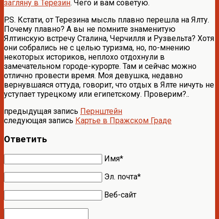
загляну в Терезин
. Чего и вам советую.
P.S. Кстати, от Терезина мысль плавно перешла на Ялту.
Почему плавно? А вы не помните знаменитую
Ялтинскую встречу Сталина, Черчилля и Рузвельта? Хотя
они собрались не с целью туризма, но, по-мнению
некоторых историков, неплохо отдохнули в
замечательном городе-курорте. Там и сейчас можно
отлично провести время. Моя девушка, недавно
вернувшаяся оттуда, говорит, что отдых в Ялте ничуть не
уступает турецкому или египетскому. Проверим?..
предыдущая запись
Пернштейн
следующая запись
Картье в Пражском Граде
Ответить
Имя*
Эл. почта*
Веб-сайт