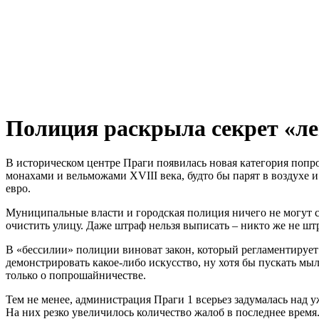
Полиция раскрыла секрет «л
В историческом центре Праги появилась новая категория поп
монахами и вельможами XVIII века, будто бы парят в воздухе и 
евро.
Муниципальные власти и городская полиция ничего не могут с
очистить улицу. Даже штраф нельзя выписать – никто же не ш
В «бессилии» полиции виноват закон, который регламентирует
демонстрировать какое-либо искусство, ну хотя бы пускать м
только о попрошайничестве.
Тем не менее, администрация Праги 1 всерьез задумалась над 
На них резко увеличилось количество жалоб в последнее время