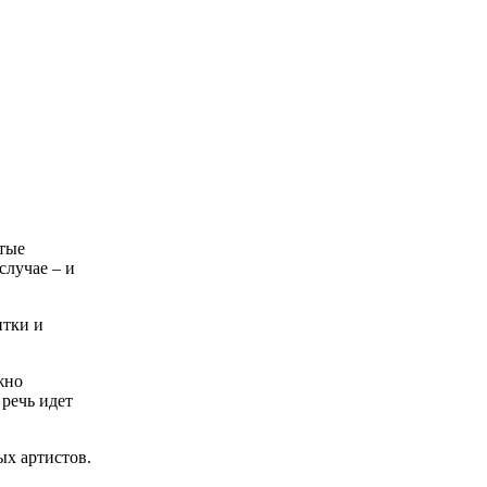
етые
случае – и
итки и
жно
речь идет
ых артистов.