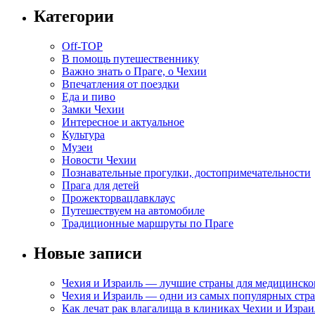
Категории
Off-TOP
В помощь путешественнику
Важно знать о Праге, о Чехии
Впечатления от поездки
Еда и пиво
Замки Чехии
Интересное и актуальное
Культура
Музеи
Новости Чехии
Познавательные прогулки, достопримечательности
Прага для детей
Прожекторвацлавклаус
Путешествуем на автомобиле
Традиционные маршруты по Праге
Новые записи
Чехия и Израиль — лучшие страны для медицинско
Чехия и Израиль — одни из самых популярных стра
Как лечат рак влагалища в клиниках Чехии и Израи