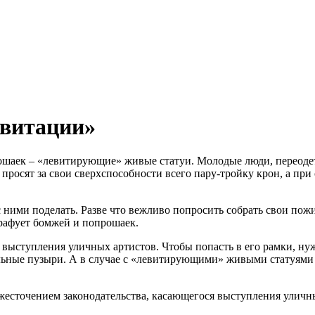
евитации»
рошаек – «левитирующие» живые статуи. Молодые люди, переод
просят за свои сверхспособности всего пару-тройку крон, а при 
 ними поделать. Разве что вежливо попросить собрать свои пож
трафует бомжей и попрошаек.
 выступления уличных артистов. Чтобы попасть в его рамки, ну
ыльные пузыри. А в случае с «левитирующими» живыми статуями 
ужесточением законодательства, касающегося выступления уличн
.