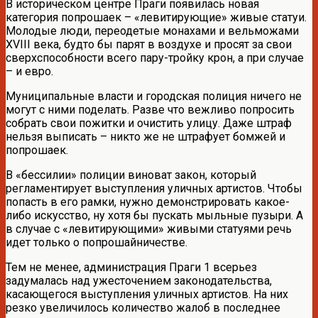
В историческом центре Праги появилась новая
категория попрошаек – «левитирующие» живые статуи.
Молодые люди, переодетые монахами и вельможами
XVIII века, будто бы парят в воздухе и просят за свои
сверхспособности всего пару-тройку крон, а при случае
– и евро.
Муниципальные власти и городская полиция ничего не
могут с ними поделать. Разве что вежливо попросить
собрать свои пожитки и очистить улицу. Даже штраф
нельзя выписать – никто же не штрафует бомжей и
попрошаек.
В «бессилии» полиции виноват закон, который
регламентирует выступления уличных артистов. Чтобы
попасть в его рамки, нужно демонстрировать какое-
либо искусство, ну хотя бы пускать мыльные пузыри. А
в случае с «левитирующими» живыми статуями речь
идет только о попрошайничестве.
Тем не менее, администрация Праги 1 всерьез
задумалась над ужесточением законодательства,
касающегося выступления уличных артистов. На них
резко увеличилось количество жалоб в последнее