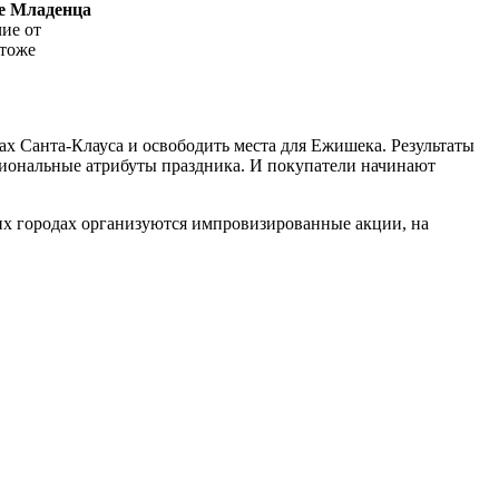
е Младенца
ие от
(тоже
ках Санта-Клауса и освободить места для Ежишека. Результаты
циональные атрибуты праздника. И покупатели начинают
х городах организуются импровизированные акции, на