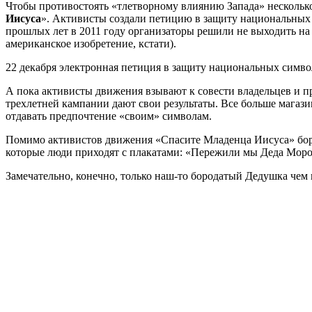
Чтобы противостоять «тлетворному влиянию Запада» несколько
Иисуса
». Активисты создали петицию в защиту национальных 
прошлых лет в 2011 году организаторы решили не выходить н
американское изобретение, кстати).
22 декабря электронная петиция в защиту национальных симво
А пока активисты движения взывают к совести владельцев и 
трехлетней кампании дают свои результаты. Все больше магаз
отдавать предпочтение «своим» символам.
Помимо активистов движения «Спасите Младенца Иисуса» борю
которые люди приходят с плакатами: «Пережили мы Деда Моро
Замечательно, конечно, только наш-то бородатый Дедушка чем 