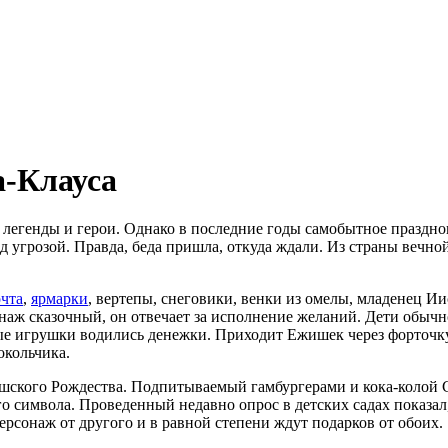
а-Клауса
, легенды и герои. Однако в последние годы самобытное праздн
 угрозой. Правда, беда пришла, откуда ждали. Из страны вечно
чта
,
ярмарки
, вертепы, снеговики, венки из омелы, младенец Ии
аж сказочный, он отвечает за исполнение желаний. Дети обычн
амые игрушки водились денежки. Приходит Ежишек через форточк
окольчика.
шского Рождества. Подпитываемый гамбургерами и кока-колой 
о символа. Проведенный недавно опрос в детских садах показал
рсонаж от другого и в равной степени ждут подарков от обоих.