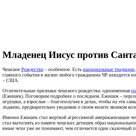
Младенец Иисус против Сант
Чешское
Рождество
– особенное. Есть
национальные традиции
главного события в жизни любого гражданина ЧР находится под
– США.
Отличительные признаки чешского рождества: одноименная
по
(Ежишек). Поговорим подробнее о последнем. Ежишек – персон
игрушки, а взрослые – благополучия в делах, чтобы на эти с
лоджию, предварительно уведомив о своем визите звонком кол
Именно Ежишек стал жертвой агрессивной американизации че
стал вытеснять из памяти чешских детишек образ национальног
юные чехи уже не понимают, чем отличается один сказочный пе