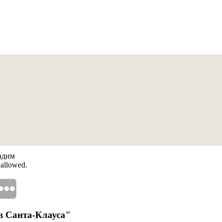
Вадим
 allowed.
в Санта-Клауса"