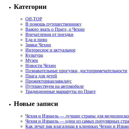
Категории
Off-TOP
В помощь путешественнику
Важно знать о Праге, о Чехии
Впечатления от поездки
Еда и пиво
Замки Чехии
Интересное и актуальное
Культура
Музеи
Новости Чехии
Познавательные прогулки, достопримечательности
Прага для детей
Прожекторвацлавклаус
Путешествуем на автомобиле
Традиционные маршруты по Праге
Новые записи
Чехия и Израиль — лучшие страны для медицинско
Чехия и Израиль — одни из самых популярных стра
Как лечат рак влагалища в клиниках Чехии и Израи