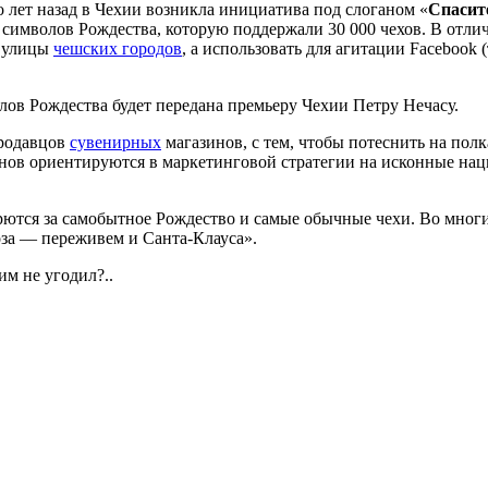
 лет назад в Чехии возникла инициатива под слоганом «
Спасит
символов Рождества, которую поддержали 30 000 чехов. В отлич
а улицы
чешских городов
, а использовать для агитации Facebook 
лов Рождества будет передана премьеру Чехии Петру Нечасу.
продавцов
сувенирных
магазинов, с тем, чтобы потеснить на пол
инов ориентируются в маркетинговой стратегии на исконные на
тся за самобытное Рождество и самые обычные чехи. Во многи
за — переживем и Санта-Клауса».
им не угодил?..