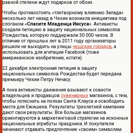
равной степени ждут подарков от обоих.
Чтобы противостоять «тлетворному влиянию Запада»
несколько лет назад в Чехии возникла инициатива под
слоганом «
Спасите Младенца Иисуса
». Активисты
создали петицию в защиту национальных символов
Рождества, которую поддержали 30 000 чехов. В
отличие от прошлых лет в 2011 году организаторы
решили не выходить на улицы
чешских городов
, а
использовать для агитации Facebook (тоже
американское изобретение, кстати).
22 декабря электронная петиция в защиту
национальных символов Рождества будет передана
премьеру Чехии Петру Нечасу.
А пока активисты движения взывают к совести
владельцев и продавцов
сувенирных
магазинов, с тем,
чтобы потеснить на полках Санта-Клауса и освободить
места для Ежишека. Результаты трехлетней кампании
дают свои результаты. Все больше магазинов
ориентируются в маркетинговой стратегии на исконные
национальные атрибуты праздника. И покупатели
начинают отдавать предпочтение «своим» символам.