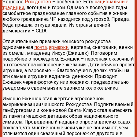
Чешское
Рождество
– особенное. Есть
национальные
традиции
, легенды и герои. Однако в последние годы
самобытное празднование главного события в жизни
любого гражданина ЧР находится под угрозой. Правда,
беда пришла, откуда ждали. Из страны вечной
демократии – США.
Отличительные признаки чешского рождества:
одноименная
почта
,
ярмарки
, вертепы, снеговики, венки
из омелы, младенец Иисус (Ежишек). Поговорим
подробнее о последнем. Ежишек – персонаж сказочный,
он отвечает за исполнение желаний. Дети обычно просят
игрушки, а взрослые – благополучия в делах, чтобы на
эти самые игрушки водились денежки. Приходит
Ежишек через форточку или лоджию, предварительно
уведомив о своем визите звонком колокольчика.
Именно Ежишек стал жертвой агрессивной
американизации чешского Рождества. Подпитываемый
гамбургерами и кока-колой Санта-Клаус стал вытеснять
из памяти чешских детишек образ национального
символа. Проведенный недавно опрос в детских садах
показал, что многие юные чехи уже не понимают, чем
отличается один сказочный персонаж от другого и в