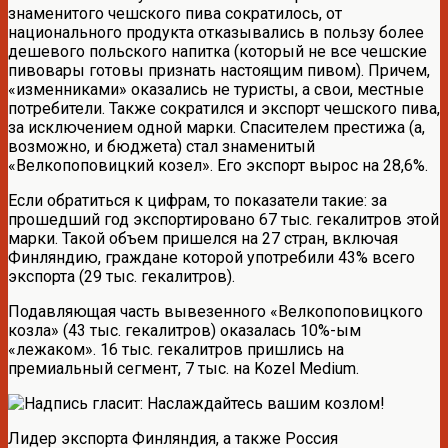
знаменитого чешского пива сократилось, от
национального продукта отказывались в пользу более
дешевого польского напитка (который не все чешские
пивовары готовы признать настоящим пивом). Причем,
«изменниками» оказались не туристы, а свои, местные
потребители. Также сократился и экспорт чешского пива,
за исключением одной марки. Спасителем престижа (а,
возможно, и бюджета) стал знаменитый
«Велкопоповицкий козел». Его экспорт вырос на 28,6%.
Если обратиться к цифрам, то показатели такие: за
прошедший год экспортировано 67 тыс. гекалитров этой
марки. Такой объем пришелся на 27 стран, включая
Финляндию, граждане которой употребили 43% всего
экспорта (29 тыс. гекалитров).
Подавляющая часть вывезенного «Велкопоповицкого
козла» (43 тыс. гекалитров) оказалась 10%-ым
«лежаком». 16 тыс. гекалитров пришлись на
премиальный сегмент, 7 тыс. на Kozel Medium.
Лидер экспорта Финляндия, а также Россия