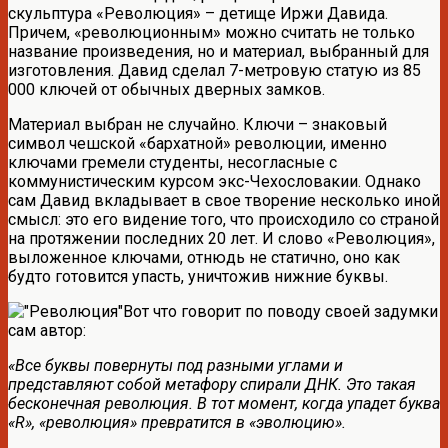
скульптура «Революция» – детище Иржи Давида.
Причем, «революционным» можно считать не только
название произведения, но и материал, выбранный для
изготовления. Давид сделал 7-метровую статую из 85
000 ключей от обычных дверных замков.
Материал выбран не случайно. Ключи – знаковый
символ чешской «бархатной» революции, именно
ключами гремели студенты, несогласные с
коммунистическим курсом экс-Чехословакии. Однако
сам Давид вкладывает в свое творение несколько иной
смысл: это его видение того, что происходило со страной
на протяжении последних 20 лет. И слово «Революция»,
выложенное ключами, отнюдь не статично, оно как
будто готовится упасть, уничтожив нижние буквы.
Вот что говорит по поводу своей задумки
сам автор:
«Все буквы повернуты под разными углами и
представляют собой метафору спирали ДНК. Это такая
бесконечная революция. В тот момент, когда упадет буква
«R», «революция» превратится в «эволюцию».