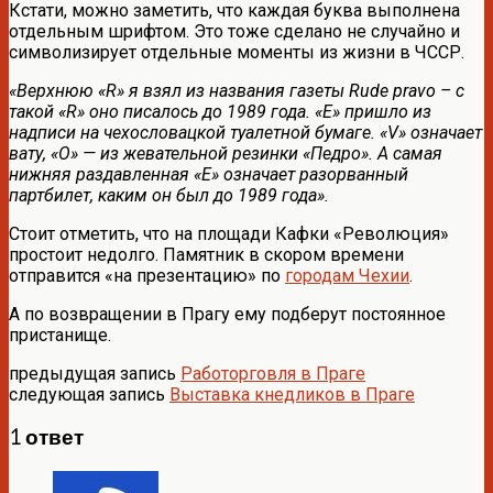
Кстати, можно заметить, что каждая буква выполнена
отдельным шрифтом. Это тоже сделано не случайно и
символизирует отдельные моменты из жизни в ЧССР.
«Верхнюю «R» я взял из названия газеты Rude pravo – с
такой «R» оно писалось до 1989 года. «Е» пришло из
надписи на чехословацкой туалетной бумаге. «V» означает
вату, «О» — из жевательной резинки «Педро». А самая
нижняя раздавленная «Е» означает разорванный
партбилет, каким он был до 1989 года».
Стоит отметить, что на площади Кафки «Революция»
простоит недолго. Памятник в скором времени
отправится «на презентацию» по
городам Чехии
.
А по возвращении в Прагу ему подберут постоянное
пристанище.
предыдущая запись
Работорговля в Праге
следующая запись
Выставка кнедликов в Праге
1 ответ