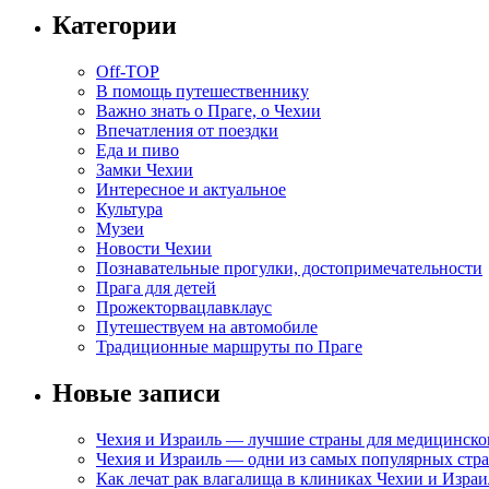
Категории
Off-TOP
В помощь путешественнику
Важно знать о Праге, о Чехии
Впечатления от поездки
Еда и пиво
Замки Чехии
Интересное и актуальное
Культура
Музеи
Новости Чехии
Познавательные прогулки, достопримечательности
Прага для детей
Прожекторвацлавклаус
Путешествуем на автомобиле
Традиционные маршруты по Праге
Новые записи
Чехия и Израиль — лучшие страны для медицинско
Чехия и Израиль — одни из самых популярных стра
Как лечат рак влагалища в клиниках Чехии и Израи