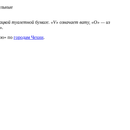
ельные
овацкой туалетной бумаге. «V» означает вату, «О» — из
».
цию» по
городам Чехии
.