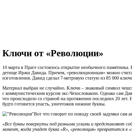
Ключи от «Революции»
10 марта в Праге состоялось открытие необычного памятника.
детище Иржи Давида. Причем, «революционным» можно считать
изготовления. Давид сделал 7-метровую статую из 85 000 ключ
Материал выбран не случайно. Ключи – знаковый символ чешс
с коммунистическим курсом экс-Чехословакии. Однако сам Дави
что происходило со страной на протяжении последних 20 лет. 
будто готовится упасть, уничтожив нижние буквы.
Вот что говорит по поводу своей задумки сам а
«Все буквы повернуты под разными углами и представляют со
момент, когда упадет буква «R», «революция» превратится в 