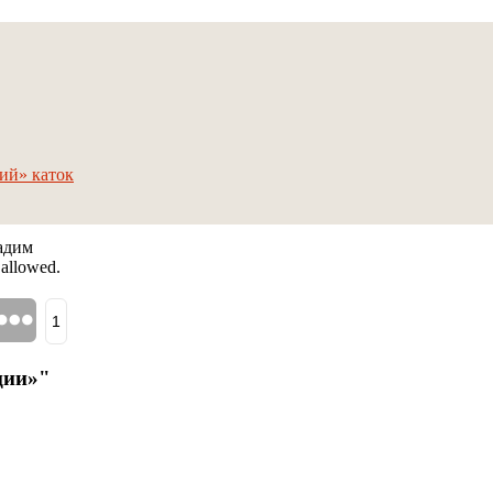
кий» каток
Вадим
 allowed.
1
ции»"