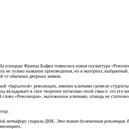
 На площади Франца Кафки появилась новая скульптура «Револю
 не только название произведения, но и материал, выбранный 
ей от обычных дверных замков.
кой «бархатной» революции, именно ключами гремели студенты
д вкладывает в свое творение несколько иной смысл: это его ви
И слово «Революция», выложенное ключами, отнюдь не статично,
втор:
бой метафору спирали ДНК. Это такая бесконечная революция.
«эволюцию».