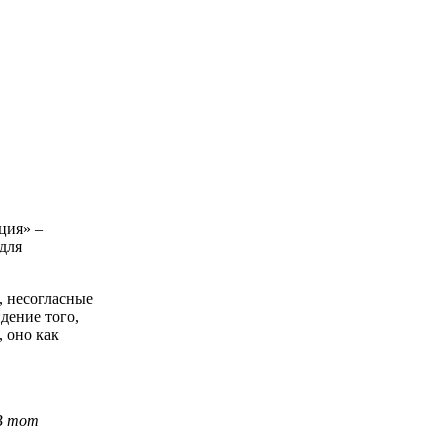
ция» –
для
, несогласные
дение того,
 оно как
 В тот