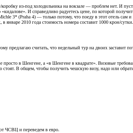
/коробку из-под холодильника на вокзале — проблем нет. И пус
о «кидалове». И справедливо радуетесь цене, по которой получит
ichle 3* (Praha 4) — только потому, что поеду в этот отель сам и
, в январе 2010 года стоимость номера составит 1000 крон/сутк
му предлагаю считать, что недельный тур на двоих заставит пот
не просто в Шенгене, а «в Шенгене в квадрате». Визовые требов
го стоят. В общем, чтобы получить чешскую визу, надо или обра
 от ЧСВЦ и переведем в евро.