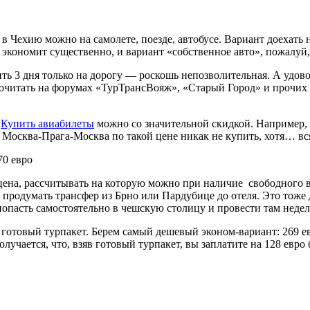
 в Чехию можно на самолете, поезде, автобусе. Вариант доехать 
о экономит существенно, и вариант «собственное авто», пожалуй,
атить 3 дня только на дорогу — роскошь непозволительная. А уд
т почитать на форумах «ТурТрансВояж», «Старый Город» и прочи
.
Купить авиабилеты
можно со значительной скидкой. Например,
 Москва-Прага-Москва по такой цене никак не купить, хотя… вс
70 евро
ена, рассчитывать на которую можно при наличие свободного в
 продумать трансфер из Брно или Пардубице до отеля. Это тоже д
 попасть самостоятельно в чешскую столицу и провести там неде
 готовый турпакет. Берем самый дешевый эконом-вариант: 269 евр
 Получается, что, взяв готовый турпакет, вы заплатите на 128 евр