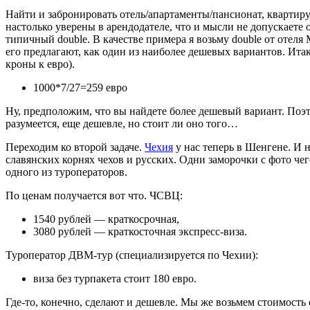
Найти и забронировать отель/апартаменты/пансионат, квартиру
настолько уверены в арендодателе, что и мысли не допускаете 
типичный double. В качестве примера я возьму double от отеля M
его предлагают, как один из наиболее дешевых вариантов. Итак
кроны к евро).
1000*7/27=259 евро
Ну, предположим, что вы найдете более дешевый вариант. Поэто
разумеется, еще дешевле, но стоит ли оно того…
Переходим ко второй задаче.
Чехия
у нас теперь в Шенгене. И 
славянских корнях чехов и русских. Одни заморочки с фото че
одного из туроператоров.
По ценам получается вот что. ЧСВЦ:
1540 рублей — краткосрочная,
3080 рублей — краткосточная экспресс-виза.
Туроператор ДВМ-тур (специализируется по Чехии):
виза без турпакета стоит 180 евро.
Где-то, конечно, сделают и дешевле. Мы же возьмем стоимость