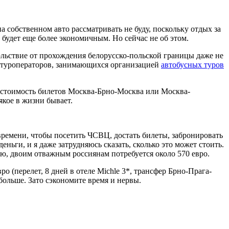
на собственном авто рассматривать не буду, поскольку отдых за
 будет еще более экономичным. Но сейчас не об этом.
овольствие от прохождения белорусско-польской границы даже не
х туроператоров, занимающихся организацией
автобусных туров
 стоимость билетов Москва-Брно-Москва или Москва-
якое в жизни бывает.
ремени, чтобы посетить ЧСВЦ, достать билеты, забронировать
еньги, и я даже затрудняюсь сказать, сколько это может стоить.
лю, двоим отважным россиянам потребуется около 570 евро.
о (перелет, 8 дней в отеле Michle 3*, трансфер Брно-Прага-
о больше. Зато сэкономите время и нервы.