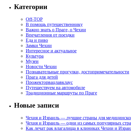
Категории
Off-TOP
В помощь путешественнику
Важно знать о Праге, о Чехии
Впечатления от поездки
Еда и пиво
Замки Чехии
Интересное и актуальное
Культура
Музеи
Новости Чехии
Познавательные прогулки, достопримечательности
Прага для детей
Прожекторвацлавклаус
Путешествуем на автомобиле
Традиционные маршруты по Праге
Новые записи
Чехия и Израиль — лучшие страны для медицинско
Чехия и Израиль — одни из самых популярных стра
Как лечат рак влагалища в клиниках Чехии и Израи