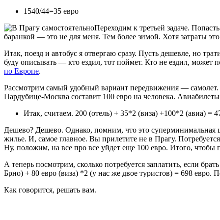
1540/44=35 евро
Переходим к третьей задаче. Попасть
баранкой — это не для меня. Тем более зимой. Хотя затраты эт
Итак, поезд и автобус я отвергаю сразу. Пусть дешевле, но тр
буду описывать — кто ездил, тот поймет. Кто не ездил, може
по Европе
.
Рассмотрим самый удобный вариант передвижения — самолет
Пардубице-Москва составит 100 евро на человека. Авиабилеты
Итак, считаем. 200 (отель) + 35*2 (виза) +100*2 (авиа) = 4
Дешево? Дешево. Однако, помним, что это суперминимальная ц
жилье. И, самое главное. Вы прилетите не в Прагу. Потребуется
Ну, положим, на все про все уйдет еще 100 евро. Итого, чтобы
А теперь посмотрим, сколько потребуется заплатить, если брать
Брно) + 80 евро (виза) *2 (у нас же двое туристов) = 698 евро.
Как говорится, решать вам.