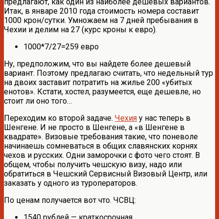
предлагают, как один из наиболее дешевых вариантов.
Итак, в январе 2010 года стоимость номера составит
1000 крон/сутки. Умножаем на 7 дней пребывания в
Чехии и делим на 27 (курс кроны к евро).
1000*7/27=259 евро
Ну, предположим, что вы найдете более дешевый
вариант. Поэтому предлагаю считать, что недельный тур
на двоих заставит потратить на жилье 200 «убитых
енотов». Кстати, хостел, разумеется, еще дешевле, но
стоит ли оно того…
Переходим ко второй задаче.
Чехия
у нас теперь в
Шенгене. И не просто в Шенгене, а «в Шенгене в
квадрате». Визовые требования такие, что поневоле
начинаешь сомневаться в общих славянских корнях
чехов и русских. Одни заморочки с фото чего стоят. В
общем, чтобы получить чешскую визу, надо или
обратиться в Чешский Сервисный Визовый Центр, или
заказать у одного из туроператоров.
По ценам получается вот что. ЧСВЦ:
1540 рублей — краткосрочная,