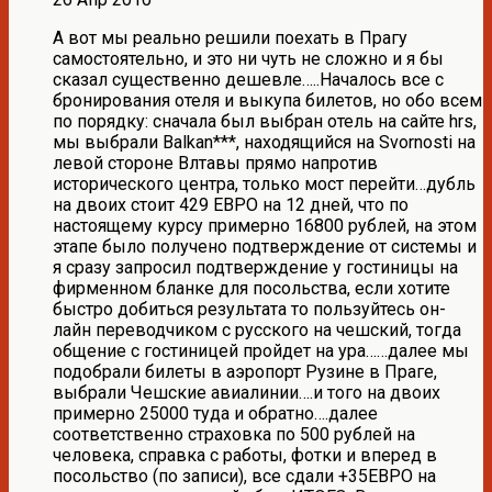
А вот мы реально решили поехать в Прагу
самостоятельно, и это ни чуть не сложно и я бы
сказал существенно дешевле…..Началось все с
бронирования отеля и выкупа билетов, но обо всем
по порядку: сначала был выбран отель на сайте hrs,
мы выбрали Balkan***, находящийся на Svornosti на
левой стороне Влтавы прямо напротив
исторического центра, только мост перейти…дубль
на двоих стоит 429 ЕВРО на 12 дней, что по
настоящему курсу примерно 16800 рублей, на этом
этапе было получено подтверждение от системы и
я сразу запросил подтверждение у гостиницы на
фирменном бланке для посольства, если хотите
быстро добиться результата то пользуйтесь он-
лайн переводчиком с русского на чешский, тогда
общение с гостиницей пройдет на ура……далее мы
подобрали билеты в аэропорт Рузине в Праге,
выбрали Чешские авиалинии….и того на двоих
примерно 25000 туда и обратно….далее
соответственно страховка по 500 рублей на
человека, справка с работы, фотки и вперед в
посольство (по записи), все сдали +35ЕВРО на