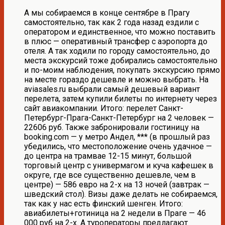
А мы собираемся в конце сентябре в Прагу
самостоятельно, так как 2 года назад ездили с
оператором и единственное, что можно поставить
в плюс — оперативный трансфер с аэропорта до
отеля. А так ходили по городу самостоятельно, до
места экскурсий тоже добирались самостоятельно
и по-моим наблюдения, покупать экскурсию прямо
на месте гораздо дешевле и можно выбрать. На
aviasales.ru выбрали самый дешевый вариант
перелета, затем купили билеты по интернету через
сайт авиакомпании. Итого: перелет Санкт-
Петербург-Прага-Санкт-Петербург на 2 человек —
22606 руб. Также забронировали гостиницу на
booking.com — у метро Андел, *** (в прошлый раз
убедились, что местоположение очень удачное —
до центра на трамвае 12-15 минут, большой
торговый центр с универмагом и куча кафешек в
округе, где все существенно дешевле, чем в
центре) — 586 евро на 2-х на 13 ночей (завтрак —
шведский стол). Визы даже делать не собираемся,
так как у нас есть финский шенген. Итого:
авиабилеты+готиница на 2 недели в Праге — 46
000 руб на 2-х. А туроператоры предлагают