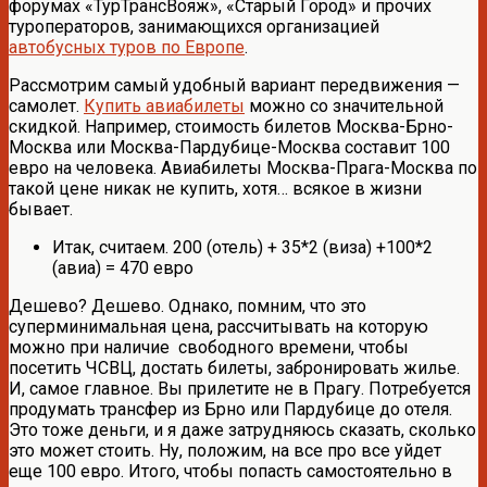
форумах «ТурТрансВояж», «Старый Город» и прочих
туроператоров, занимающихся организацией
автобусных туров по Европе
.
Рассмотрим самый удобный вариант передвижения —
самолет.
Купить авиабилеты
можно со значительной
скидкой. Например, стоимость билетов Москва-Брно-
Москва или Москва-Пардубице-Москва составит 100
евро на человека. Авиабилеты Москва-Прага-Москва по
такой цене никак не купить, хотя… всякое в жизни
бывает.
Итак, считаем. 200 (отель) + 35*2 (виза) +100*2
(авиа) = 470 евро
Дешево? Дешево. Однако, помним, что это
суперминимальная цена, рассчитывать на которую
можно при наличие свободного времени, чтобы
посетить ЧСВЦ, достать билеты, забронировать жилье.
И, самое главное. Вы прилетите не в Прагу. Потребуется
продумать трансфер из Брно или Пардубице до отеля.
Это тоже деньги, и я даже затрудняюсь сказать, сколько
это может стоить. Ну, положим, на все про все уйдет
еще 100 евро. Итого, чтобы попасть самостоятельно в