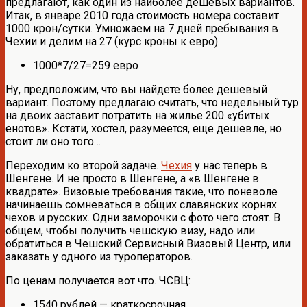
предлагают, как один из наиболее дешевых вариантов.
Итак, в январе 2010 года стоимость номера составит
1000 крон/сутки. Умножаем на 7 дней пребывания в
Чехии и делим на 27 (курс кроны к евро).
1000*7/27=259 евро
Ну, предположим, что вы найдете более дешевый
вариант. Поэтому предлагаю считать, что недельный тур
на двоих заставит потратить на жилье 200 «убитых
енотов». Кстати, хостел, разумеется, еще дешевле, но
стоит ли оно того…
Переходим ко второй задаче.
Чехия
у нас теперь в
Шенгене. И не просто в Шенгене, а «в Шенгене в
квадрате». Визовые требования такие, что поневоле
начинаешь сомневаться в общих славянских корнях
чехов и русских. Одни заморочки с фото чего стоят. В
общем, чтобы получить чешскую визу, надо или
обратиться в Чешский Сервисный Визовый Центр, или
заказать у одного из туроператоров.
По ценам получается вот что. ЧСВЦ:
1540 рублей — краткосрочная,