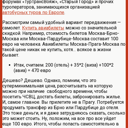
форумах «ТурТрансВояж», «Старый Город» и прочих
туроператоров, занимающихся организацией
автобусных туров по Европе
.
Рассмотрим самый удобный вариант передвижения —
самолет.
Купить авиабилеты
можно со значительной
скидкой. Например, стоимость билетов Москва-Брно-
Москва или Москва-Пардубице-Москва составит 100
евро на человека. Авиабилеты Москва-Прага-Москва по
такой цене никак не купить, хотя… всякое в жизни
бывает.
Итак, считаем. 200 (отель) + 35*2 (виза) +100*2
(авиа) = 470 евро
Дешево? Дешево. Однако, помним, что это
суперминимальная цена, рассчитывать на которую
можно при наличие свободного времени, чтобы
посетить ЧСВЦ, достать билеты, забронировать жилье.
И, самое главное. Вы прилетите не в Прагу. Потребуется
продумать трансфер из Брно или Пардубице до отеля.
Это тоже деньги, и я даже затрудняюсь сказать, сколько
это может стоить. Ну, положим, на все про все уйдет
еще 100 евро. Итого, чтобы попасть самостоятельно в