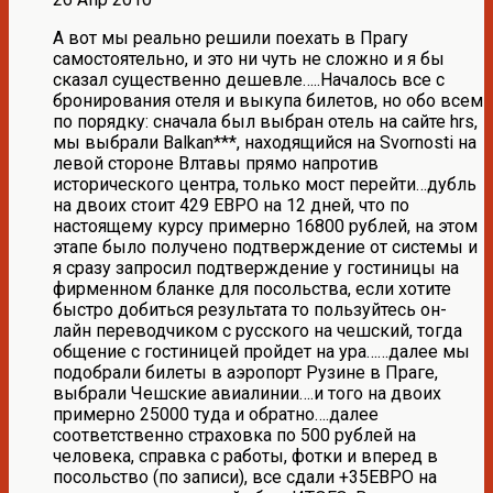
А вот мы реально решили поехать в Прагу
самостоятельно, и это ни чуть не сложно и я бы
сказал существенно дешевле…..Началось все с
бронирования отеля и выкупа билетов, но обо всем
по порядку: сначала был выбран отель на сайте hrs,
мы выбрали Balkan***, находящийся на Svornosti на
левой стороне Влтавы прямо напротив
исторического центра, только мост перейти…дубль
на двоих стоит 429 ЕВРО на 12 дней, что по
настоящему курсу примерно 16800 рублей, на этом
этапе было получено подтверждение от системы и
я сразу запросил подтверждение у гостиницы на
фирменном бланке для посольства, если хотите
быстро добиться результата то пользуйтесь он-
лайн переводчиком с русского на чешский, тогда
общение с гостиницей пройдет на ура……далее мы
подобрали билеты в аэропорт Рузине в Праге,
выбрали Чешские авиалинии….и того на двоих
примерно 25000 туда и обратно….далее
соответственно страховка по 500 рублей на
человека, справка с работы, фотки и вперед в
посольство (по записи), все сдали +35ЕВРО на