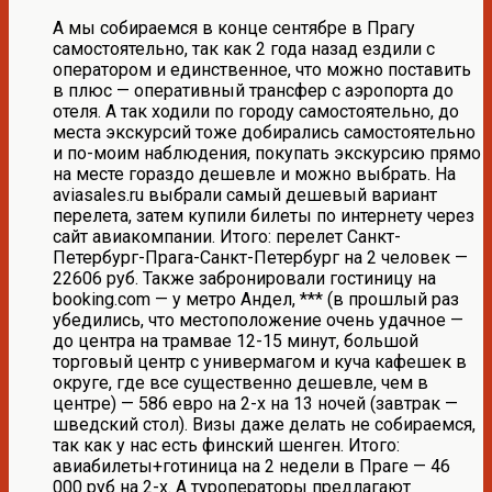
А мы собираемся в конце сентябре в Прагу
самостоятельно, так как 2 года назад ездили с
оператором и единственное, что можно поставить
в плюс — оперативный трансфер с аэропорта до
отеля. А так ходили по городу самостоятельно, до
места экскурсий тоже добирались самостоятельно
и по-моим наблюдения, покупать экскурсию прямо
на месте гораздо дешевле и можно выбрать. На
aviasales.ru выбрали самый дешевый вариант
перелета, затем купили билеты по интернету через
сайт авиакомпании. Итого: перелет Санкт-
Петербург-Прага-Санкт-Петербург на 2 человек —
22606 руб. Также забронировали гостиницу на
booking.com — у метро Андел, *** (в прошлый раз
убедились, что местоположение очень удачное —
до центра на трамвае 12-15 минут, большой
торговый центр с универмагом и куча кафешек в
округе, где все существенно дешевле, чем в
центре) — 586 евро на 2-х на 13 ночей (завтрак —
шведский стол). Визы даже делать не собираемся,
так как у нас есть финский шенген. Итого:
авиабилеты+готиница на 2 недели в Праге — 46
000 руб на 2-х. А туроператоры предлагают