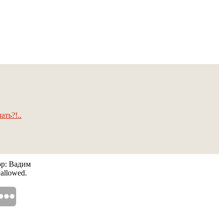
ать?!..
ор: Вадим
 allowed.