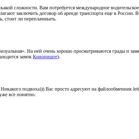
 никакой сложности. Вам потребуется международное водительское
лагают заключить договор об аренде транспорта еще в России. В
ь, стоит ли переплачивать.
Визуальная». На ней очень хорошо просматриваются грады и замк
аходится замок
Конопиште
).
Никакого подвоха))) Вас просто адресуют на файлообменник letit
же все понятно.