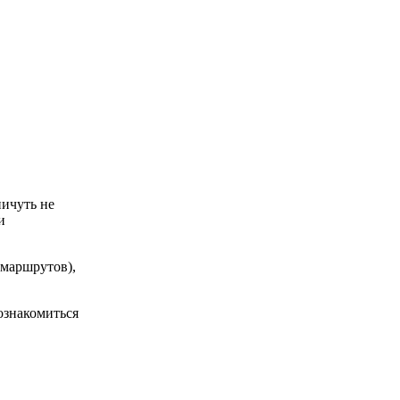
ичуть не
и
 маршрутов),
ознакомиться