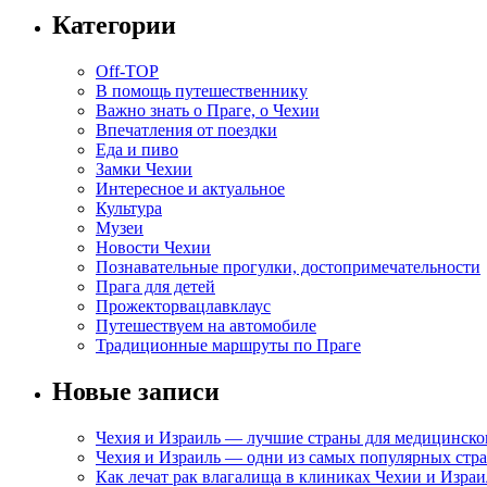
Категории
Off-TOP
В помощь путешественнику
Важно знать о Праге, о Чехии
Впечатления от поездки
Еда и пиво
Замки Чехии
Интересное и актуальное
Культура
Музеи
Новости Чехии
Познавательные прогулки, достопримечательности
Прага для детей
Прожекторвацлавклаус
Путешествуем на автомобиле
Традиционные маршруты по Праге
Новые записи
Чехия и Израиль — лучшие страны для медицинско
Чехия и Израиль — одни из самых популярных стра
Как лечат рак влагалища в клиниках Чехии и Израи