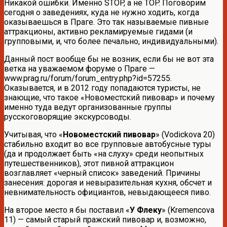
Никакой ошибки. Именно STOP, а не TOP. Поговорим
сегодня о заведениях, куда не нужно ходить, когда
оказываешься в Праге. Это так называемые пивные
аттракционы, активно рекламируемые гидами (и
групповыми, и, что более печально, индивидуальными).
Данный пост вообще бы не возник, если бы не вот эта
ветка на уважаемом форуме о Праге —
www.prag.ru/forum/forum_entry.php?id=57255.
Оказывается, и в 2012 году попадаются туристы, не
знающие, что такое «Новоместский пивовар» и почему
именно туда ведут организованные группы
русскоговорящие экскурсоводы.
Учитывая, что «
Новоместский пивовар
» (Vodickova 20)
стабильно входит во все групповые автобусные туры
(да и продолжает быть «на слуху» среди неопытных
путешественников), этот пивной аттракцион
возглавляет «черный список» заведений. Причины
занесения: дорогая и невыразительная кухня, обсчет и
невнимательность официантов, невыдающееся пиво.
На второе место я бы поставил «
У Флеку
» (Kremencova
11) — самый старый пражский пивовар и, возможно,