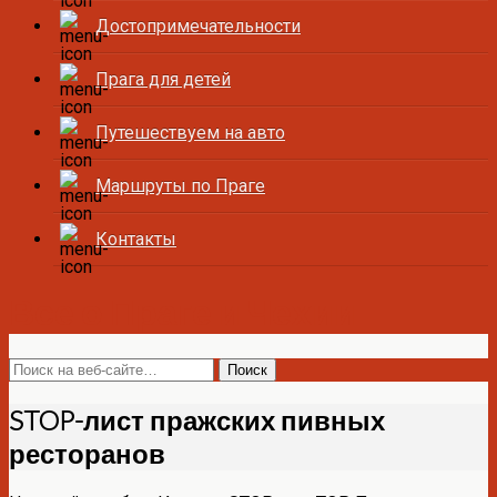
Достопримечательности
Прага для детей
Путешествуем на авто
Маршруты по Праге
Контакты
Все о Праге и Чехии
STOP-лист пражских пивных
ресторанов