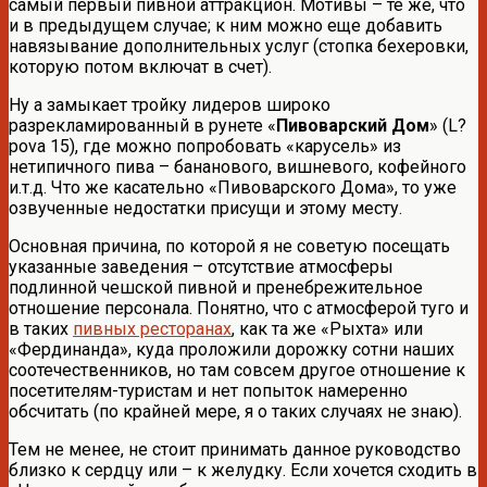
самый первый пивной аттракцион. Мотивы – те же, что
и в предыдущем случае; к ним можно еще добавить
навязывание дополнительных услуг (стопка бехеровки,
которую потом включат в счет).
Ну а замыкает тройку лидеров широко
разрекламированный в рунете «
Пивоварский Дом
» (L?
pova 15), где можно попробовать «карусель» из
нетипичного пива – бананового, вишневого, кофейного
и.т.д. Что же касательно «Пивоварского Дома», то уже
озвученные недостатки присущи и этому месту.
Основная причина, по которой я не советую посещать
указанные заведения – отсутствие атмосферы
подлинной чешской пивной и пренебрежительное
отношение персонала. Понятно, что с атмосферой туго и
в таких
пивных ресторанах
, как та же «Рыхта» или
«Фердинанда», куда проложили дорожку сотни наших
соотечественников, но там совсем другое отношение к
посетителям-туристам и нет попыток намеренно
обсчитать (по крайней мере, я о таких случаях не знаю).
Тем не менее, не стоит принимать данное руководство
близко к сердцу или – к желудку. Если хочется сходить в