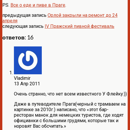
P.S.
Все о еде и пиве в Праге
.
предыдущая запись
Орлой закрыли на ремонт до 24
апреля
следующая запись
IV Пражский пивной фестиваль
ответов: 16
Vladimir
13 Апр 2011
Очень странно, что нет всем известного У Флейку:))
Даже в путеводителе Прага(черный с трамваем на
картинке за 2010г.) написано, что «этот бар-
ресторан манок для немецких туристов, где ходят
официанки с большими грудями, которые так и
норовят Вас обсчитать.»