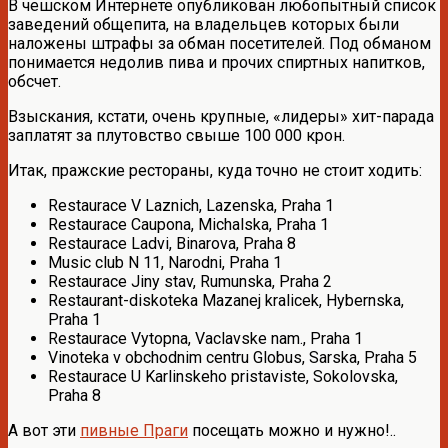
В чешском Интернете опубликован любопытный список
заведений общепита, на владельцев которых были
наложены штрафы за обман посетителей. Под обманом
понимается недолив пива и прочих спиртных напитков,
обсчет.
Взыскания, кстати, очень крупные, «лидеры» хит-парада
заплатят за плутовство свыше 100 000 крон.
Итак, пражские рестораны, куда точно не стоит ходить:
Restaurace V Laznich, Lazenska, Praha 1
Restaurace Caupona, Michalska, Praha 1
Restaurace Ladvi, Binarova, Praha 8
Music club N 11, Narodni, Praha 1
Restaurace Jiny stav, Rumunska, Praha 2
Restaurant-diskoteka Mazanej kralicek, Hybernska,
Praha 1
Restaurace Vytopna, Vaclavske nam., Praha 1
Vinoteka v obchodnim centru Globus, Sarska, Praha 5
Restaurace U Karlinskeho pristaviste, Sokolovska,
Praha 8
А вот эти
пивные Праги
посещать можно и нужно!..